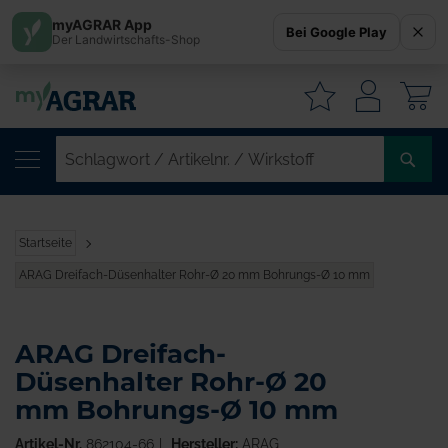
myAGRAR App
Bei Google Play
Der Landwirtschafts-Shop
W
SC
/
AR
/
Startseite
WI
ARAG Dreifach-Düsenhalter Rohr-Ø 20 mm Bohrungs-Ø 10 mm
ARAG Dreifach-
Düsenhalter Rohr-Ø 20
mm Bohrungs-Ø 10 mm
Artikel-Nr.
862104-66
Hersteller:
ARAG