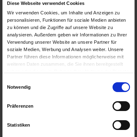
Diese Webseite verwendet Cookies
36,56 € / St
429,72 € / St
Wir verwenden Cookies, um Inhalte und Anzeigen zu
IN DEN
IN DEN
personalisieren, Funktionen für soziale Medien anbieten
WARENKORB
WARENKORB
zu können und die Zugriffe auf unsere Website zu
analysieren. Außerdem geben wir Informationen zu Ihrer
Verwendung unserer Website an unsere Partner für
soziale Medien, Werbung und Analysen weiter. Unsere
Anmelden für Ihren persönlichen Preis
Partner führen diese Informationen möglicherweise mit
weiteren Daten zusammen, die Sie ihnen bereitgestellt
12,87 €
/
St
haben oder die sie im Rahmen Ihrer Nutzung der Dienste
gesammelt haben.
Einwilligungsauswahl
12,87 €
pro 1 Stück
Notwendig
15,32 €
inkl. 19% MwSt.
,
zzgl. Versandkosten
Präferenzen
Auf Lager
Lieferung voraussichtlich
ab Mittwoch, 12. August 2026
Statistiken
Menge