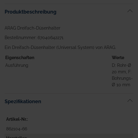
Bildgalerie
Produktbeschreibung
springen
ARAG Dreifach-Düsenhalter
Bestellnummer: 67040642271
Ein Dreifach-Düsenhalter (Universal System) von ARAG.
Eigenschaften
Werte
Ausführung
D: Rohr-Ø
20 mm, F:
Bohrungs-
Ø 10 mm
Spezifikationen
Artikel-Nr.
862104-66