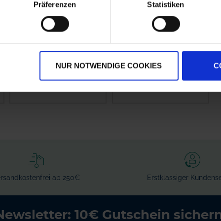
Präferenzen
Statistiken
ARAG Einfach-
GRANIT Fünffach-
Düsenhalter 400040
Düsenhalter
NUR NOTWENDIGE COOKIES
C
zzgl. MwSt.
zzgl. MwSt.
1,95 € / St
8,88 € / St
IN DEN
IN DEN
WARENKORB
WARENKORB
rsandkostenfrei ab 250€
Erstklassiger Kundense
Newsletter: 10€ Gutschein sichern