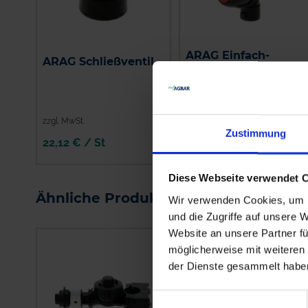
ARAG Einfach-
ARAG Schließventil
Düsenhalter
zzgl. MwSt.
zzgl. MwSt.
Zustimmung
22,12 € / St
5,29 € / St
IN DEN
IN DEN
Diese Webseite verwendet 
WARENKORB
WARENKORB
Ähnliche Produkte
Wir verwenden Cookies, um I
und die Zugriffe auf unsere 
Website an unsere Partner fü
möglicherweise mit weiteren
der Dienste gesammelt habe
Einwilligungsauswahl