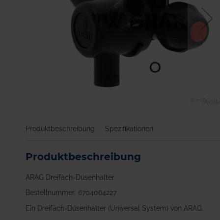
Zum
Anfang
Produktbeschreibung
Spezifikationen
der
Bildgalerie
springen
Produktbeschreibung
ARAG Dreifach-Düsenhalter
Bestellnummer: 6704064227
Ein Dreifach-Düsenhalter (Universal System) von ARAG.