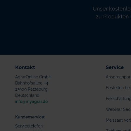
Unser kostenlo
zu Produkten 
Kontakt
Service
AgrarOnline GmbH
Ansprechpar
Bahnhofsallee 44
Bestellen b
23909 Ratzeburg
Deutschland
Freischaltu
info@myagrar.de
Webinar Sac
Kundenservice:
Maissaat vor
Servicetelefon: