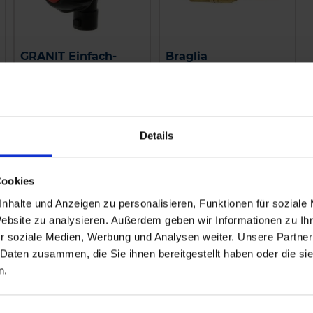
GRANIT Einfach-
Braglia
Düsenhalter
Messingdüsenhalter
einf. M76
Außengewinde
Nachtropfsicherung
zzgl. MwSt.
zzgl. MwSt.
Details
5,57 € / St
21,48 € / St
IN DEN
IN DEN
Cookies
WARENKORB
WARENKORB
nhalte und Anzeigen zu personalisieren, Funktionen für soziale
Website zu analysieren. Außerdem geben wir Informationen zu I
r soziale Medien, Werbung und Analysen weiter. Unsere Partner
 Daten zusammen, die Sie ihnen bereitgestellt haben oder die s
n.