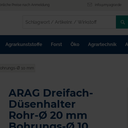
önliche Preise nach Anmeldung
info@myagrar.de
/
/
Agrarkunststoffe
Forst
Öko
Agrartechnik
A
Bohrungs-Ø 10 mm
ARAG Dreifach-
Düsenhalter
Rohr-Ø 20 mm
Bohrungs-Ø 10