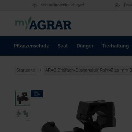
Zum
Versandkostenfrei ab 250€
Pers
Inhalt
springen
Pflanzenschutz
Saat
Dünger
Tierhaltung
Startseite
ARAG Dreifach-Düsenhalter Rohr-Ø 20 mm 
Zum
1
Ende
der
Bildgalerie
springen