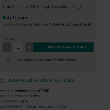
15,82 €
inkl. 19% MwSt.
,
zzgl. Versandkosten
Auf Lager
Lieferung voraussichtlich
ab Mittwoch, 12. August 2026
Menge
QTY_CONTROL_DECREASE
QTY_CONTROL_INCREA
IN DEN WARENKORB
Jetzt 1 Ährenpunkt pro 1 Stück sichern.
ZUR VERGLEICHSLISTE HINZUFÜGEN
Herstellerinformationen (GPSR)
Arag S.r.l. con socio unico
Via A.Palladio 5/A
42048 Rubiera - Reggio nell Emilia - ITALY