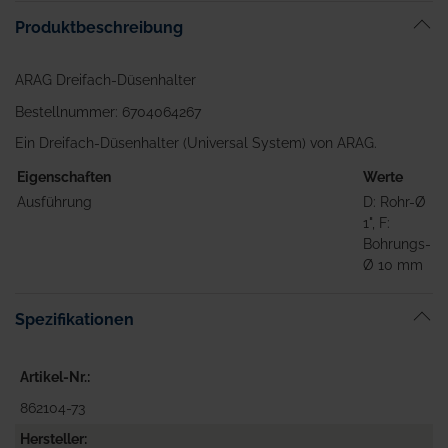
springen
Produktbeschreibung
ARAG Dreifach-Düsenhalter
Bestellnummer: 6704064267
Ein Dreifach-Düsenhalter (Universal System) von ARAG.
Eigenschaften
Werte
Ausführung
D: Rohr-Ø
1", F:
Bohrungs-
Ø 10 mm
Spezifikationen
Artikel-Nr.
862104-73
Hersteller