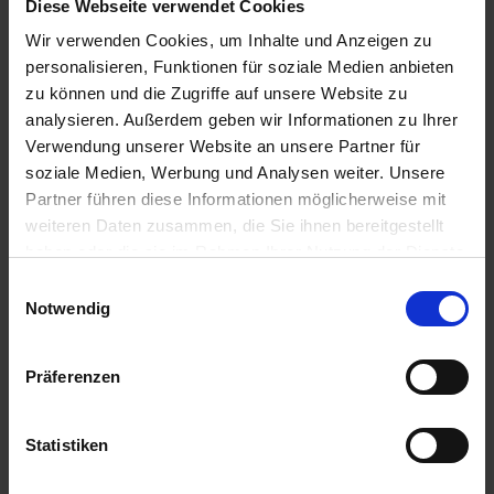
Diese Webseite verwendet Cookies
8,88 € / St
36,56 € / St
Wir verwenden Cookies, um Inhalte und Anzeigen zu
IN DEN
IN DEN
personalisieren, Funktionen für soziale Medien anbieten
WARENKORB
WARENKORB
zu können und die Zugriffe auf unsere Website zu
analysieren. Außerdem geben wir Informationen zu Ihrer
Verwendung unserer Website an unsere Partner für
Anmelden für Ihren persönlichen Preis
soziale Medien, Werbung und Analysen weiter. Unsere
Partner führen diese Informationen möglicherweise mit
weiteren Daten zusammen, die Sie ihnen bereitgestellt
11,64 €
/
St
haben oder die sie im Rahmen Ihrer Nutzung der Dienste
gesammelt haben.
Einwilligungsauswahl
11,64 €
pro 1 Stück
Notwendig
13,85 €
inkl. 19% MwSt.
,
zzgl. Versandkosten
Auf Lager
Präferenzen
Lieferung voraussichtlich
ab Donnerstag, 13. August 2026
Statistiken
Menge