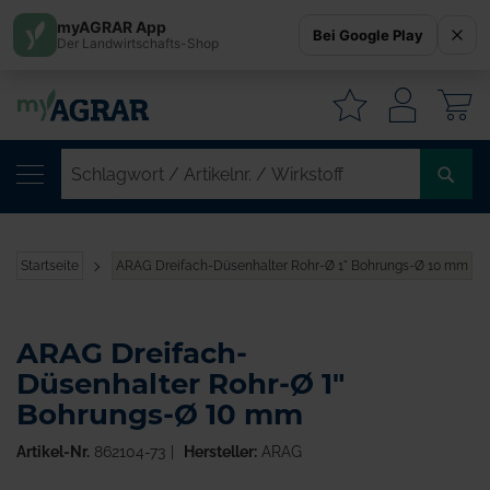
myAGRAR App
Bei Google Play
Der Landwirtschafts-Shop
W
SC
/
AR
/
Startseite
ARAG Dreifach-Düsenhalter Rohr-Ø 1" Bohrungs-Ø 10 mm
WI
ARAG Dreifach-
Düsenhalter Rohr-Ø 1"
Bohrungs-Ø 10 mm
Artikel-Nr.
862104-73
Hersteller:
ARAG