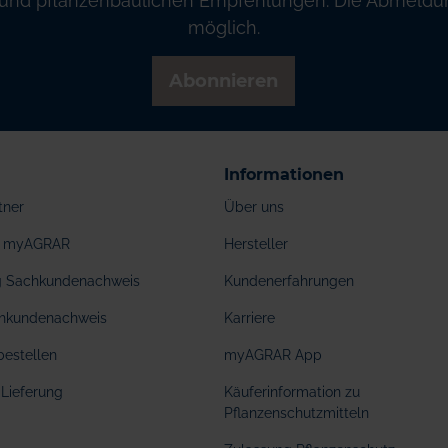
und pflanzenbaulichen Empfehlungen. Die Abmeldung
möglich.
Abonnieren
Informationen
tner
Über uns
ei myAGRAR
Hersteller
ng Sachkundenachweis
Kundenerfahrungen
hkundenachweis
Karriere
bestellen
myAGRAR App
Lieferung
Käuferinformation zu
Pflanzenschutzmitteln