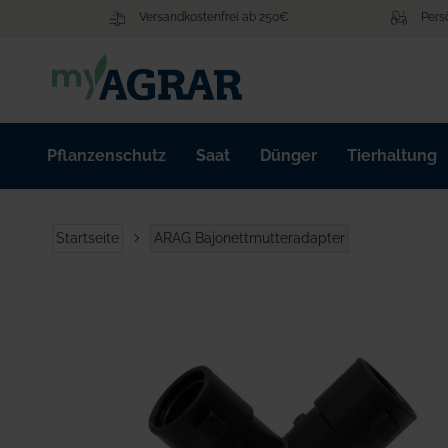
Zum
Versandkostenfrei ab 250€
Pers
Inhalt
springen
Pflanzenschutz
Saat
Dünger
Tierhaltung
Startseite
ARAG Bajonettmutteradapter
Zum
Ende
der
Bildgalerie
springen