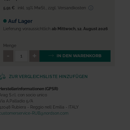
5,91 €
inkl. 19% MwSt.
,
zzgl. Versandkosten
Auf Lager
Lieferung voraussichtlich
ab Mittwoch, 12. August 2026
Menge
QTY_CONTROL_DECREASE
QTY_CONTROL_INCREA
IN DEN WARENKORB
ZUR VERGLEICHSLISTE HINZUFÜGEN
Herstellerinformationen (GPSR)
Arag S.r.l. con socio unico
Via A.Palladio 5/A
42048 Rubiera - Reggio nell Emilia - ITALY
customerservice-RUB@nordson.com