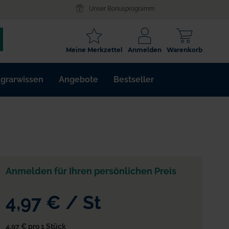
Unser Bonusprogramm
SCHLAGWORT
Meine Merkzettel
Anmelden
Warenkorb
ARTIKELNR.
grarwissen
Angebote
Bestseller
WIRKSTOFF
Anmelden für Ihren persönlichen Preis
er
4,97 €
/
St
4,97 €
pro 1 Stück