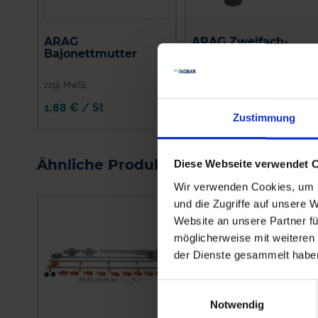
ARAG
ARAG Zweifach-
Bajonettmutter
Düsenhalter
zzgl. MwSt.
zzgl. MwSt.
1,88 € / St
14,51 € / St
Zustimmung
IN DEN
WARENKORB
Ähnliche Produkte
Diese Webseite verwendet 
Wir verwenden Cookies, um I
und die Zugriffe auf unsere 
Website an unsere Partner fü
möglicherweise mit weiteren
der Dienste gesammelt habe
Einwilligungsauswahl
Notwendig