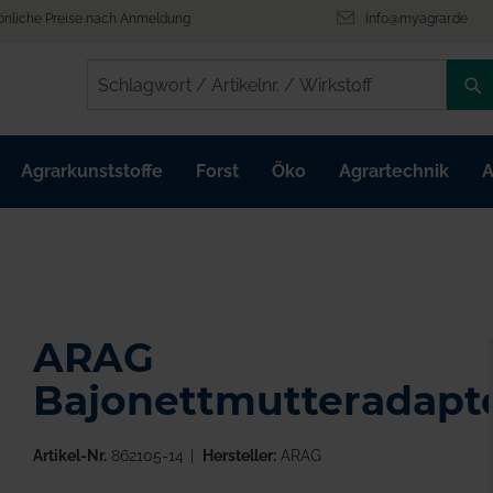
önliche Preise nach Anmeldung
info@myagrar.de
/
/
Agrarkunststoffe
Forst
Öko
Agrartechnik
A
ARAG
Bajonettmutteradapt
Artikel-Nr.
862105-14
Hersteller:
ARAG