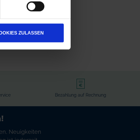
OOKIES ZULASSEN
rvice
Bezahlung auf Rechnung
!
en, Neuigkeiten