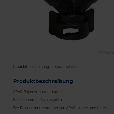
Zum
Anfang
Produktbeschreibung
Spezifikationen
der
Bildgalerie
springen
Produktbeschreibung
ARAG Bajonettmutteradapter
Bestellnummer: 67040291601
Der Bajonettmutteradapter von ARAG ist geeignet für ein Un