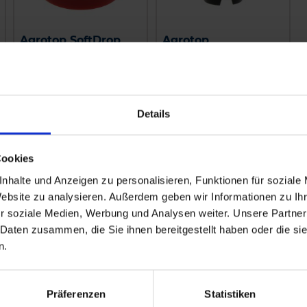
Agrotop SoftDrop
Agrotop
Flachstrahldüse 110
Bajonettmutter
Grad
zzgl. MwSt.
zzgl. MwSt.
9,33 € / St
2,63 € / St
Details
IN DEN
WARENKORB
Cookies
nhalte und Anzeigen zu personalisieren, Funktionen für soziale
Website zu analysieren. Außerdem geben wir Informationen zu I
r soziale Medien, Werbung und Analysen weiter. Unsere Partner
 Daten zusammen, die Sie ihnen bereitgestellt haben oder die s
n.
Präferenzen
Statistiken