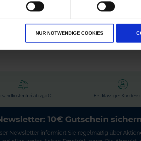
ARAG Einfach-
GRANIT Fünffach-
Düsenhalter 400040
Düsenhalter
zzgl. MwSt.
zzgl. MwSt.
NUR NOTWENDIGE COOKIES
C
1,95 € / St
8,88 € / St
IN DEN
IN DEN
WARENKORB
WARENKORB
rsandkostenfrei ab 250€
Erstklassiger Kundense
Newsletter: 10€ Gutschein sichern
ser Newsletter informiert Sie regelmäßig über Aktion