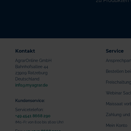
zu Produkten 
Kontakt
Service
AgrarOnline GmbH
Ansprechpar
Bahnhofsallee 44
Bestellen b
23909 Ratzeburg
Deutschland
Freischaltu
info@myagrar.de
Webinar Sac
Kundenservice:
Maissaat vor
Servicetelefon:
Zahlung und 
+49 4541 8668 290
(Mo.-Fr. von 8.00 bis 16.00 Uhr)
Mein Konto