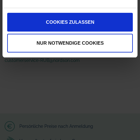
ZUR VERGLEICHSLISTE HINZUFÜGEN
COOKIES ZULASSEN
Herstellerinformationen (GPSR)
Arag S.r.l. con socio unico
NUR NOTWENDIGE COOKIES
Via A.Palladio 5/A
42048 Rubiera - Reggio nell Emilia - ITALY
customerservice-RUB@nordson.com
Persönliche Preise nach Anmeldung