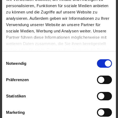
personalisieren, Funktionen für soziale Medien anbieten
IN DEN
IN DEN
zu können und die Zugriffe auf unsere Website zu
WARENKORB
WARENKORB
analysieren. Außerdem geben wir Informationen zu Ihrer
Verwendung unserer Website an unsere Partner für
soziale Medien, Werbung und Analysen weiter. Unsere
Anmelden für Ihren persönlichen Preis
Partner führen diese Informationen möglicherweise mit
weiteren Daten zusammen, die Sie ihnen bereitgestellt
haben oder die sie im Rahmen Ihrer Nutzung der Dienste
1,91 €
/
St
gesammelt haben.
Einwilligungsauswahl
Notwendig
1,91 €
pro 1 Stück
2,27 €
inkl. 19% MwSt.
,
zzgl. Versandkosten
Präferenzen
Auf Lager
Lieferung voraussichtlich
ab Mittwoch, 12. August 2026
Statistiken
Menge
Marketing
QTY_CONTROL_DECREASE
QTY_CONTROL_INCR
IN DEN WARENKORB