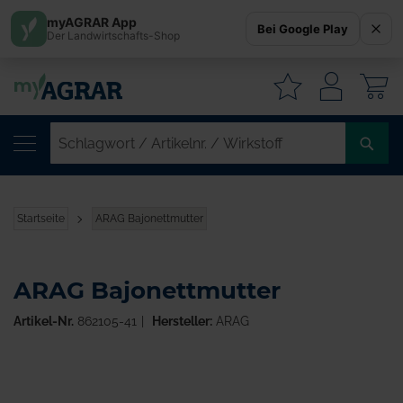
myAGRAR App
Bei Google Play
Der Landwirtschafts-Shop
W
SC
/
AR
/
Startseite
ARAG Bajonettmutter
WI
ARAG Bajonettmutter
Artikel-Nr.
862105-41
Hersteller:
ARAG
Zum
Ende