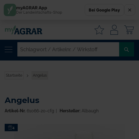
myAGRAR App
Bei Google Play
Der Landwirtschafts-Shop
W
SC
/
AR
/
Startseite
Angelus
WI
Angelus
Artikel-Nr.
61066-20-cfg
Hersteller:
Albaugh
Zum
4
Ende