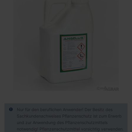
der
Bildgalerie
springen
Zum
Anfang
der
Nur für den beruflichen Anwender! Der Besitz des
Bildgalerie
Sachkundenachweises Pflanzenschutz ist zum Erwerb
springen
und zur Anwendung des Pflanzenschutzmittels
notwendig! Pflanzenschutzmittel vorsichtig verwenden.