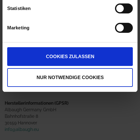
Statistiken
Anmelden für Ihren persönlichen Preis
Marketing
40,71 €
/
l
40,71 €
pro 1 l Flasche
COOKIES ZULASSEN
Nicht lieferbar
NUR NOTWENDIGE COOKIES
Nur für den beruflichen Anwender!
Herstellerinformationen (GPSR)
Albaugh Germany GmbH
Bahnhofstraße 8
30159 Hannover
info@albaugh.eu