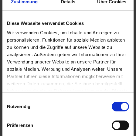
Zustimmung
Details
Über Cookies
ALTERNATIVE
PRODUKTE
ZUM PRODUKT
Diese Webseite verwendet Cookies
Wir verwenden Cookies, um Inhalte und Anzeigen zu
personalisieren, Funktionen für soziale Medien anbieten
zu können und die Zugriffe auf unsere Website zu
analysieren. Außerdem geben wir Informationen zu Ihrer
Verwendung unserer Website an unsere Partner für
soziale Medien, Werbung und Analysen weiter. Unsere
Partner führen diese Informationen möglicherweise mit
weiteren Daten zusammen, die Sie ihnen bereitgestellt
Clomazone 360 CS
Angelus
haben oder die sie im Rahmen Ihrer Nutzung der Dienste
gesammelt haben.
zzgl. MwSt.
Einwilligungsauswahl
zzgl. MwSt.
Notwendig
37,33 € / l
37,15 € / l
ALTERNATIVE
Präferenzen
ZUM PRODUKT
PRODUKTE