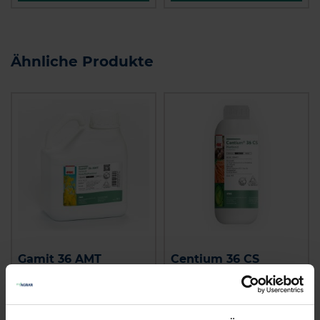
Ähnliche Produkte
Gamit 36 AMT
Centium 36 CS
zzgl. MwSt.
zzgl. MwSt.
81,50 € / l
140,32 € / l