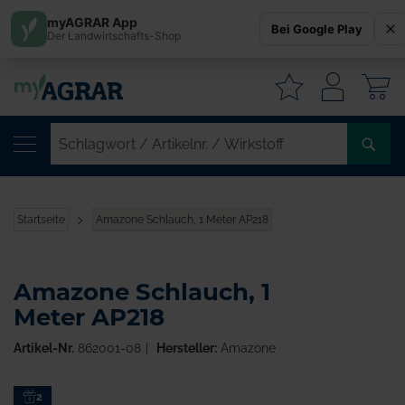
myAGRAR App
Bei Google Play
Der Landwirtschafts-Shop
W
SC
/
AR
/
Startseite
Amazone Schlauch, 1 Meter AP218
WI
Amazone Schlauch, 1
Meter AP218
Artikel-Nr.
862001-08
Hersteller:
Amazone
Zum
2