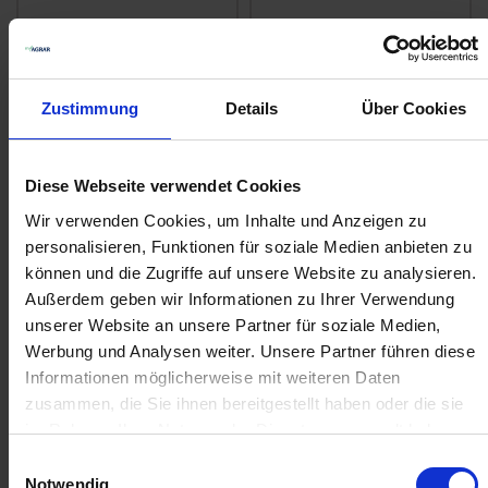
Kverneland
Amazone
Filterhahn kpl.
Alternativhahn
7206300
zzgl. MwSt.
zzgl. MwSt.
Zustimmung
Details
Über Cookies
384,94 € / St
136,55 € / St
IN DEN
IN DEN
Diese Webseite verwendet Cookies
WARENKORB
WARENKORB
Wir verwenden Cookies, um Inhalte und Anzeigen zu
personalisieren, Funktionen für soziale Medien anbieten zu
können und die Zugriffe auf unsere Website zu analysieren.
Anmelden für Ihren persönlichen Preis
Außerdem geben wir Informationen zu Ihrer Verwendung
unserer Website an unsere Partner für soziale Medien,
26,85 €
/
St
Werbung und Analysen weiter. Unsere Partner führen diese
Informationen möglicherweise mit weiteren Daten
zusammen, die Sie ihnen bereitgestellt haben oder die sie
26,85 €
pro 1 Stück
im Rahmen Ihrer Nutzung der Dienste gesammelt haben.
31,95 €
inkl. 19% MwSt.
,
zzgl. Versandkosten
Einwilligungsauswahl
Notwendig