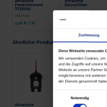
Amazone
Amazone
Federelement
Düsenfilter
7723100
zzgl. MwSt.
zzgl. MwSt.
4,08 € / St
3,98 € / St
IN DEN
IN DEN
Zustimmung
WARENKORB
WARENKORB
Ähnliche Produkte
Diese Webseite verwendet 
Wir verwenden Cookies, um I
und die Zugriffe auf unsere 
Website an unsere Partner fü
möglicherweise mit weiteren
der Dienste gesammelt habe
Einwilligungsauswahl
Notwendig
Amazone
GRANIT