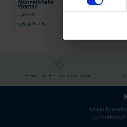
Alternativhahn
Spritzenschlauch
7206300
Innen-Ø 8 mm
zzgl. MwSt.
zzgl. MwSt.
136,55 € / St
4,51 € / St
IN DEN
IN DEN
WARENKORB
WARENKORB
Persönliche Preise nach Anmeldung
Ve
Unser kostenlo
zu Produkten 