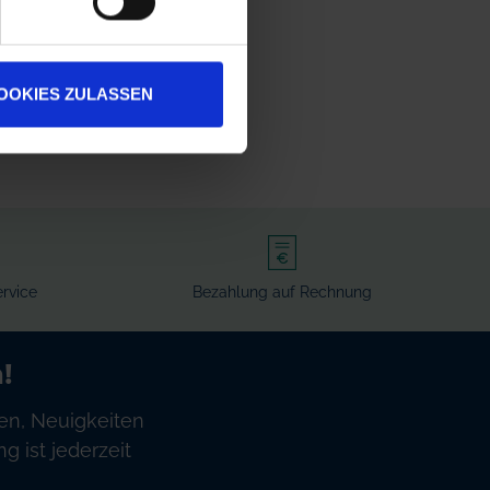
OOKIES ZULASSEN
rvice
Bezahlung auf Rechnung
!
en, Neuigkeiten
 ist jederzeit