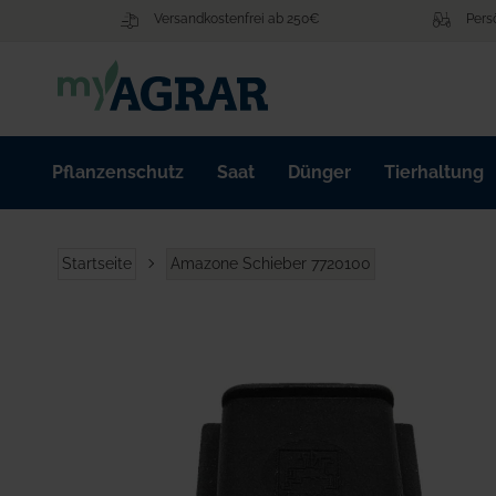
Zum
Versandkostenfrei ab 250€
Pers
Inhalt
springen
Pflanzenschutz
Saat
Dünger
Tierhaltung
Startseite
Amazone Schieber 7720100
Zum
Ende
der
Bildgalerie
springen