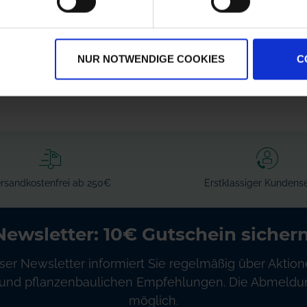
Filterhahn kpl.
Meter
zzgl. MwSt.
zzgl. MwSt.
384,94 € / St
18,34 € / St
NUR NOTWENDIGE COOKIES
C
IN DEN
IN DEN
WARENKORB
WARENKORB
rsandkostenfrei ab 250€
Erstklassiger Kundense
Newsletter: 10€ Gutschein sichern
ser Newsletter informiert Sie regelmäßig über Aktion
und pflanzenbaulichen Empfehlungen. Die Abmeldung
möglich.