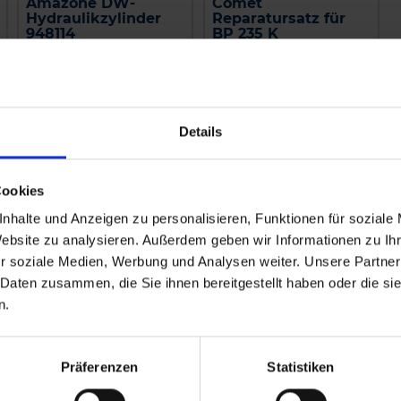
Amazone DW-
Comet
Hydraulikzylinder
Reparatursatz für
948114
BP 235 K
zzgl. MwSt.
zzgl. MwSt.
170,33 € / St
374,53 € / St
IN DEN
IN DEN
Details
WARENKORB
WARENKORB
Cookies
nhalte und Anzeigen zu personalisieren, Funktionen für soziale
Website zu analysieren. Außerdem geben wir Informationen zu I
r soziale Medien, Werbung und Analysen weiter. Unsere Partner
 Daten zusammen, die Sie ihnen bereitgestellt haben oder die s
n.
Präferenzen
Statistiken
Kverneland
Amazone Schlauch, 1