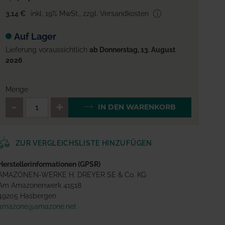
3,14 €
inkl. 19% MwSt.
,
zzgl. Versandkosten
Auf Lager
Lieferung voraussichtlich
ab Donnerstag, 13. August
2026
Menge
QTY_CONTROL_DECREASE
QTY_CONTROL_INCREA
IN DEN WARENKORB
ZUR VERGLEICHSLISTE HINZUFÜGEN
Herstellerinformationen (GPSR)
AMAZONEN-WERKE H. DREYER SE & Co. KG
Am Amazonenwerk 41518
49205 Hasbergen
amazone@amazone.net