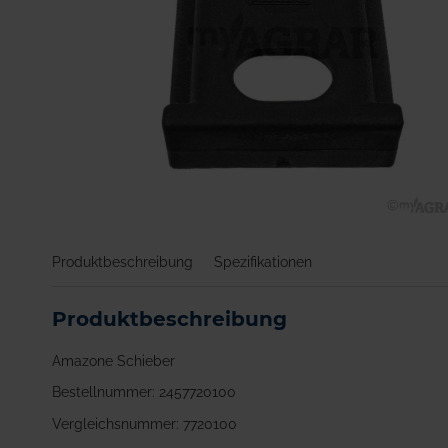
Zum
Anfang
Produktbeschreibung
Spezifikationen
der
Bildgalerie
springen
Produktbeschreibung
Amazone Schieber
Bestellnummer: 2457720100
Vergleichsnummer: 7720100