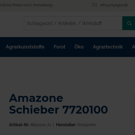
önliche Preise nach Anmeldung
info@myagrar.de
/
/
Agrarkunststoffe
Forst
Öko
Agrartechnik
A
Amazone
Schieber 7720100
Artikel-Nr.
862000-71
Hersteller:
Amazone