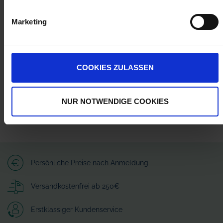
Herstellerinformationen (GPSR)
Marketing
AMAZONEN-WERKE H. DREYER SE & Co. KG
Am Amazonenwerk 41518
49205 Hasbergen
amazone@amazone.net
COOKIES ZULASSEN
NUR NOTWENDIGE COOKIES
Persönliche Preise nach Anmeldung
Versandkostenfrei ab 250€
Erstklassiger Kundenservice