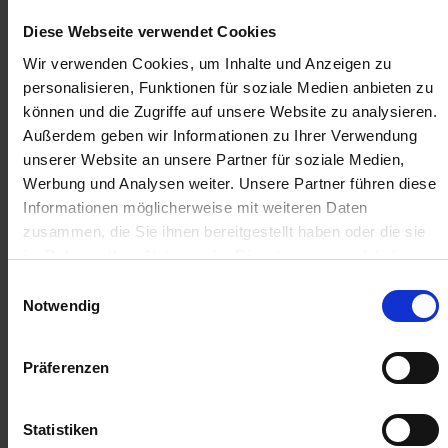
Anmelden für Ihren persönlichen Preis
Diese Webseite verwendet Cookies
20,15 €
/
St
Wir verwenden Cookies, um Inhalte und Anzeigen zu
personalisieren, Funktionen für soziale Medien anbieten zu
können und die Zugriffe auf unsere Website zu analysieren.
20,15 €
pro 1 Stück
Außerdem geben wir Informationen zu Ihrer Verwendung
23,98 €
inkl. 19% MwSt.
,
zzgl. Versandkosten
unserer Website an unsere Partner für soziale Medien,
Werbung und Analysen weiter. Unsere Partner führen diese
Auf Lager
Informationen möglicherweise mit weiteren Daten
Lieferung voraussichtlich
ab Mittwoch, 12. August 2026
zusammen, die Sie ihnen bereitgestellt haben oder die sie
im Rahmen Ihrer Nutzung der Dienste gesammelt haben.
Menge
Einwilligungsauswahl
QTY_CONTROL_DECREASE
QTY_CONTROL_INCR
IN DEN WARENKORB
Notwendig
Jetzt 2 Ährenpunkte pro 1 Stück sichern.
Präferenzen
Statistiken
ZUR VERGLEICHSLISTE HINZUFÜGEN