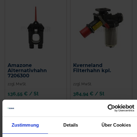
Amazone
Kverneland
Alternativhahn
Filterhahn kpl.
7206300
zzgl. MwSt.
zzgl. MwSt.
136,55 € / St
384,94 € / St
IN DEN
IN DEN
WARENKORB
WARENKORB
Zustimmung
Details
Über Cookies