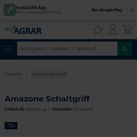
myAGRAR App
Bei Google Play
Der Landwirtschafts-Shop
W
SC
/
AR
/
Startseite
Amazone Schaltgriff
WI
Amazone Schaltgriff
Artikel-Nr.
862001-34
Hersteller:
Amazone
Zum
2
Ende