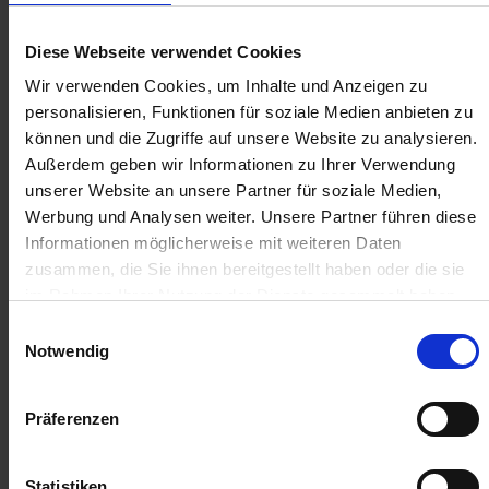
Anmelden für Ihren persönlichen Preis
Diese Webseite verwendet Cookies
Wir verwenden Cookies, um Inhalte und Anzeigen zu
22,15 €
/
St
personalisieren, Funktionen für soziale Medien anbieten zu
können und die Zugriffe auf unsere Website zu analysieren.
22,15 €
pro 1 Stück
Außerdem geben wir Informationen zu Ihrer Verwendung
26,36 €
inkl. 19% MwSt.
,
zzgl. Versandkosten
unserer Website an unsere Partner für soziale Medien,
Werbung und Analysen weiter. Unsere Partner führen diese
Auf Lager
Informationen möglicherweise mit weiteren Daten
Lieferung voraussichtlich
ab Donnerstag, 13. August 2026
zusammen, die Sie ihnen bereitgestellt haben oder die sie
im Rahmen Ihrer Nutzung der Dienste gesammelt haben.
Menge
Einwilligungsauswahl
Notwendig
QTY_CONTROL_DECREASE
QTY_CONTROL_INCR
IN DEN WARENKORB
Präferenzen
Jetzt 2 Ährenpunkte pro 1 Stück sichern.
Statistiken