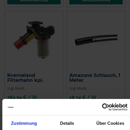
Kverneland
Amazone Schlauch, 1
Filterhahn kpl.
Meter
zzgl. MwSt.
zzgl. MwSt.
384,94 € / St
18,34 € / St
IN DEN
IN DEN
WARENKORB
WARENKORB
Zustimmung
Details
Über Cookies