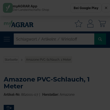
myAGRAR App
Bei Google Play
Der Landwirtschafts-Shop
W
SC
/
AR
/
Startseite
Amazone PVC-Schlauch, 1 Meter
WI
Amazone PVC-Schlauch, 1
Meter
Artikel-Nr.
862001-07
Hersteller:
Amazone
Zum
2