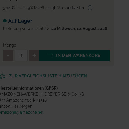
3,14 €
inkl. 19% MwSt.
,
zzgl. Versandkosten
Auf Lager
Lieferung voraussichtlich
ab Mittwoch, 12. August 2026
Menge
QTY_CONTROL_DECREASE
QTY_CONTROL_INCREA
IN DEN WARENKORB
ZUR VERGLEICHSLISTE HINZUFÜGEN
Herstellerinformationen (GPSR)
AMAZONEN-WERKE H. DREYER SE & Co. KG
Am Amazonenwerk 41518
49205 Hasbergen
amazone@amazone.net