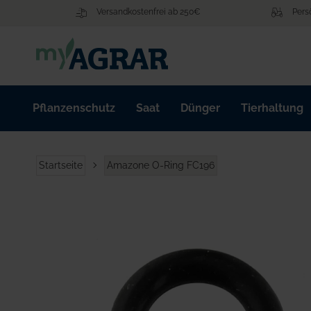
Zum
Versandkostenfrei ab 250€
Pers
Inhalt
springen
Pflanzenschutz
Saat
Dünger
Tierhaltung
Startseite
Amazone O-Ring FC196
Zum
Ende
der
Bildgalerie
springen