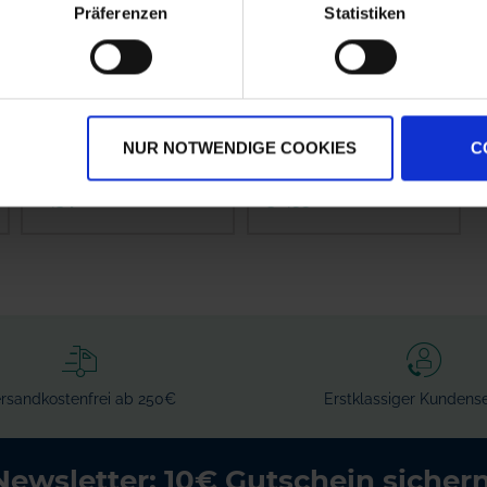
Präferenzen
Statistiken
Amazone Schlauch, 1
Amazone
Meter
Alternativhahn
7206300
NUR NOTWENDIGE COOKIES
C
zzgl. MwSt.
zzgl. MwSt.
18,34 € / St
136,55 € / St
IN DEN
IN DEN
WARENKORB
WARENKORB
rsandkostenfrei ab 250€
Erstklassiger Kundense
Newsletter: 10€ Gutschein sichern