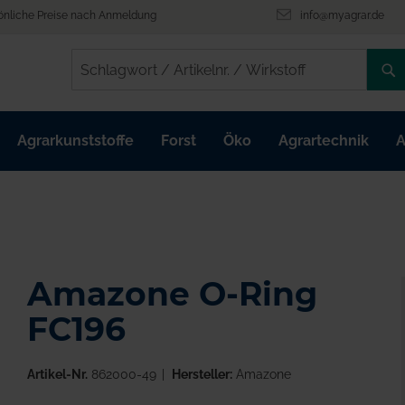
önliche Preise nach Anmeldung
info@myagrar.de
/
/
Agrarkunststoffe
Forst
Öko
Agrartechnik
A
Amazone O-Ring
FC196
Artikel-Nr.
862000-49
Hersteller:
Amazone