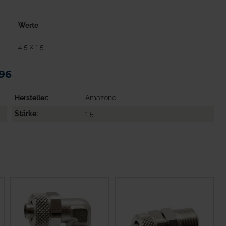
Werte
4,5 x 1,5
96
Hersteller
Amazone
Stärke
1,5