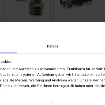
GRANIT
GRANIT
Einschraubverschraubung
Einschraubverschraubu
zzgl. MwSt.
zzgl. MwSt.
5,16 € / St
3,76 € / St
Details
IN DEN
IN DEN
WARENKORB
WARENKORB
Cookies
nhalte und Anzeigen zu personalisieren, Funktionen für soziale
Website zu analysieren. Außerdem geben wir Informationen zu I
r soziale Medien, Werbung und Analysen weiter. Unsere Partner
 Daten zusammen, die Sie ihnen bereitgestellt haben oder die s
n.