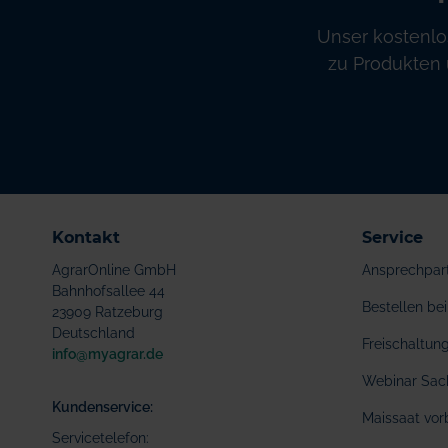
Unser kostenlo
zu Produkten 
Kontakt
Service
AgrarOnline GmbH
Ansprechpar
Bahnhofsallee 44
Bestellen b
23909 Ratzeburg
Deutschland
Freischaltu
info@myagrar.de
Webinar Sac
Kundenservice:
Maissaat vor
Servicetelefon: