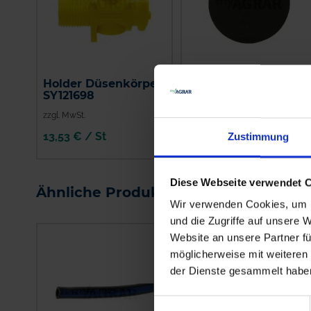
Holder Düsenkörper
Holder Membrane
SY121698
SY025419
zzgl. MwSt.
zzgl. MwSt.
13,53 € / St
4,70 € / St
Zustimmung
IN DEN
IN DEN
WARENKORB
WARENKORB
Diese Webseite verwendet 
Ähnliche Produkte
Wir verwenden Cookies, um I
und die Zugriffe auf unsere 
Website an unsere Partner fü
möglicherweise mit weiteren
der Dienste gesammelt habe
Einwilligungsauswahl