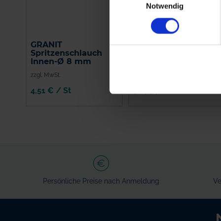
Notwendig
GRANIT
Kverneland
Spritzenschlauch
Filterhahn kpl.
Innen-Ø 8 mm
zzgl. MwSt.
zzgl. MwSt.
4,51 € / St
384,94 € / St
IN DEN
IN DEN
WARENKORB
WARENKORB
Persönliche Preise nach Anmeldung
Ve