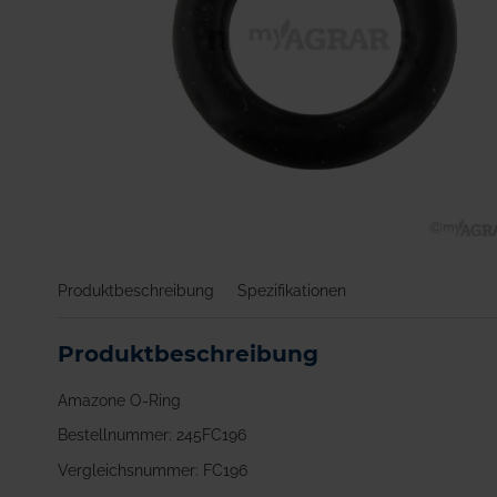
Zum
Anfang
Produktbeschreibung
Spezifikationen
der
Bildgalerie
springen
Produktbeschreibung
Amazone O-Ring
Bestellnummer: 245FC196
Vergleichsnummer: FC196