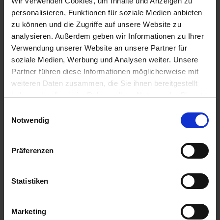
Wir verwenden Cookies, um Inhalte und Anzeigen zu
136,55 € / St
4,51 € / St
personalisieren, Funktionen für soziale Medien anbieten
IN DEN
IN DEN
zu können und die Zugriffe auf unsere Website zu
WARENKORB
WARENKORB
analysieren. Außerdem geben wir Informationen zu Ihrer
Verwendung unserer Website an unsere Partner für
soziale Medien, Werbung und Analysen weiter. Unsere
Partner führen diese Informationen möglicherweise mit
Anmelden für Ihren persönlichen Preis
weiteren Daten zusammen, die Sie ihnen bereitgestellt
haben oder die sie im Rahmen Ihrer Nutzung der Dienste
2,93 €
/
St
gesammelt haben.
Einwilligungsauswahl
Notwendig
2,93 €
pro 1 Stück
3,49 €
inkl. 19% MwSt.
,
zzgl. Versandkosten
Präferenzen
Auf Lager
Lieferung voraussichtlich
ab Freitag, 14. August 2026
Statistiken
Menge
Marketing