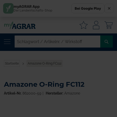
myAGRAR App
Bei Google Play
Der Landwirtschafts-Shop
W
SC
/
AR
/
Startseite
Amazone O-Ring FC112
WI
Amazone O-Ring FC112
Artikel-Nr.
862000-59
Hersteller:
Amazone
Zum
Ende