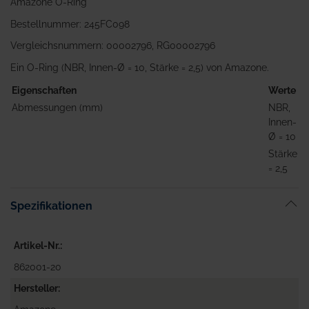
Amazone O-Ring
Bestellnummer: 245FC098
Vergleichsnummern: 00002796, RG00002796
Ein O-Ring (NBR, Innen-Ø = 10, Stärke = 2,5) von Amazone.
Eigenschaften
Werte
Abmessungen (mm)
NBR,
Innen-
Ø = 10
Stärke
= 2,5
Spezifikationen
Artikel-Nr.
862001-20
Hersteller