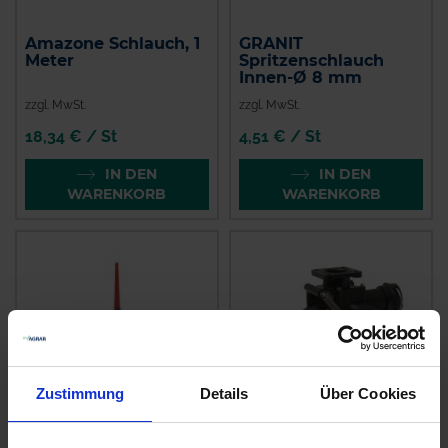
Amazone Schlauch, 1
GRANIT
Meter
Spritzenschlauch
Innen-Ø 8 mm
zzgl. MwSt.
zzgl. MwSt.
18,34 € / St
4,51 € / St
IN DEN
IN DEN
WARENKORB
WARENKORB
Zustimmung
Details
Über Cookies