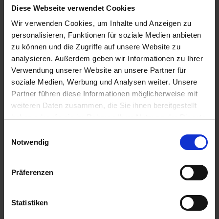
Amazone
Kverneland
Diese Webseite verwendet Cookies
Alternativhahn
Filterhahn kpl.
7206300
Wir verwenden Cookies, um Inhalte und Anzeigen zu
zzgl. MwSt.
zzgl. MwSt.
personalisieren, Funktionen für soziale Medien anbieten
zu können und die Zugriffe auf unsere Website zu
136,55 € / St
384,94 € / St
analysieren. Außerdem geben wir Informationen zu Ihrer
IN DEN
IN DEN
Verwendung unserer Website an unsere Partner für
WARENKORB
WARENKORB
soziale Medien, Werbung und Analysen weiter. Unsere
Partner führen diese Informationen möglicherweise mit
weiteren Daten zusammen, die Sie ihnen bereitgestellt
haben oder die sie im Rahmen Ihrer Nutzung der Dienste
Anmelden für Ihren persönlichen Preis
gesammelt haben.
Einwilligungsauswahl
Notwendig
2,64 €
/
St
Präferenzen
2,64 €
pro 1 Stück
3,14 €
inkl. 19% MwSt.
,
zzgl. Versandkosten
Statistiken
Auf Lager