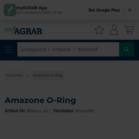
myAGRAR App
Bei Google Play
Der Landwirtschafts-Shop
W
SC
/
AR
/
Startseite
Amazone O-Ring
WI
Amazone O-Ring
Artikel-Nr.
862001-20
Hersteller:
Amazone
Zum
Ende