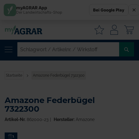
myAGRAR App
Bei Google Play
Der Landwirtschafts-Shop
W
SC
/
AR
/
Startseite
Amazone Federbügel 7322300
WI
Amazone Federbügel
7322300
Artikel-Nr.
862000-23
Hersteller:
Amazone
Zum
1