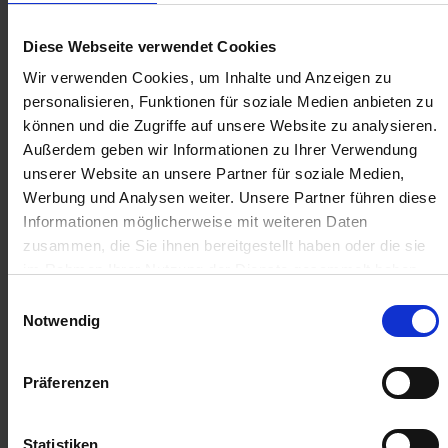
Anmelden für Ihren persönlichen Preis
Diese Webseite verwendet Cookies
Wir verwenden Cookies, um Inhalte und Anzeigen zu
15,08 €
/
St
personalisieren, Funktionen für soziale Medien anbieten zu
können und die Zugriffe auf unsere Website zu analysieren.
15,08 €
pro 1 Stück
Außerdem geben wir Informationen zu Ihrer Verwendung
17,95 €
inkl. 19% MwSt.
,
zzgl. Versandkosten
unserer Website an unsere Partner für soziale Medien,
Werbung und Analysen weiter. Unsere Partner führen diese
Verfügbar
Informationen möglicherweise mit weiteren Daten
Lieferung voraussichtlich
ab Montag, 17. August 2026
zusammen, die Sie ihnen bereitgestellt haben oder die sie
im Rahmen Ihrer Nutzung der Dienste gesammelt haben.
Menge
Einwilligungsauswahl
Notwendig
QTY_CONTROL_DECREASE
QTY_CONTROL_INCR
IN DEN WARENKORB
Präferenzen
Jetzt 1 Ährenpunkt pro 1 Stück sichern.
Statistiken