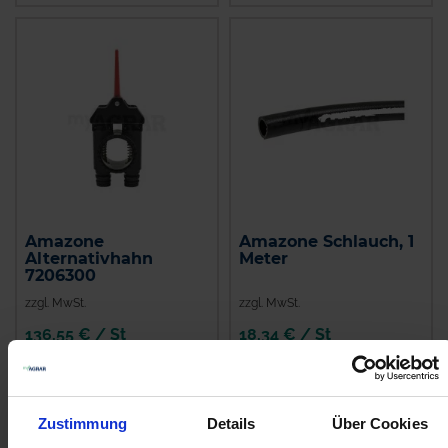
Amazone
Amazone Schlauch, 1
Alternativhahn
Meter
7206300
zzgl. MwSt.
zzgl. MwSt.
136,55 € / St
18,34 € / St
IN DEN
IN DEN
WARENKORB
WARENKORB
Zustimmung
Details
Über Cookies