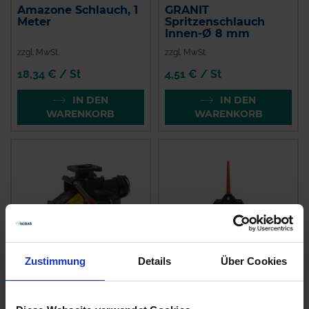
Amazone Schlauch, 1
GRANIT
Meter
Spritzenschlauch
Innen-Ø 8 mm
zzgl. MwSt.
zzgl. MwSt.
18,34 € / St
4,51 € / St
IN DEN
IN DEN
WARENKORB
WARENKORB
Zustimmung
Details
Über Cookies
Kverneland
Amazone
Filterhahn kpl.
Alternativhahn