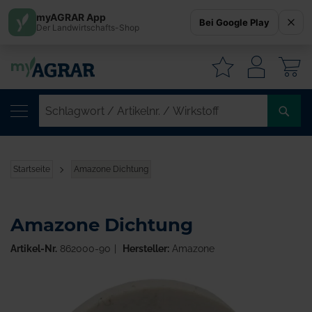
myAGRAR App
Bei Google Play
Der Landwirtschafts-Shop
W
SC
/
AR
/
Startseite
Amazone Dichtung
WI
Amazone Dichtung
Artikel-Nr.
862000-90
Hersteller:
Amazone
Zum
Ende