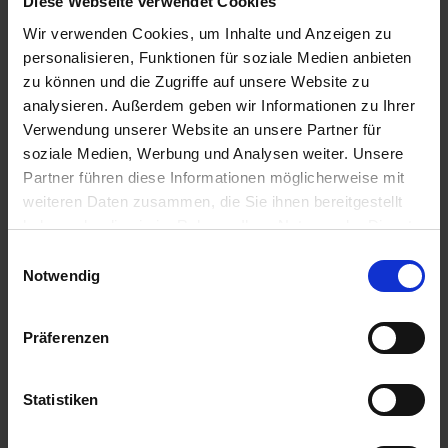
Diese Webseite verwendet Cookies
7206300
Wir verwenden Cookies, um Inhalte und Anzeigen zu
zzgl. MwSt.
zzgl. MwSt.
personalisieren, Funktionen für soziale Medien anbieten
384,94 € / St
136,55 € / St
zu können und die Zugriffe auf unsere Website zu
analysieren. Außerdem geben wir Informationen zu Ihrer
IN DEN
IN DEN
WARENKORB
WARENKORB
Verwendung unserer Website an unsere Partner für
soziale Medien, Werbung und Analysen weiter. Unsere
Partner führen diese Informationen möglicherweise mit
weiteren Daten zusammen, die Sie ihnen bereitgestellt
Anmelden für Ihren persönlichen Preis
haben oder die sie im Rahmen Ihrer Nutzung der Dienste
gesammelt haben.
Einwilligungsauswahl
2,64 €
/
St
Notwendig
2,64 €
pro 1 Stück
Präferenzen
3,14 €
inkl. 19% MwSt.
,
zzgl. Versandkosten
Auf Lager
Statistiken
Lieferung voraussichtlich
ab Dienstag, 11. August 2026