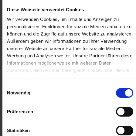
Anmelden für Ihren persönlichen Preis
Diese Webseite verwendet Cookies
29,71 €
/
St
Wir verwenden Cookies, um Inhalte und Anzeigen zu
personalisieren, Funktionen für soziale Medien anbieten zu
können und die Zugriffe auf unsere Website zu analysieren.
29,71 €
pro 1 Stück
Außerdem geben wir Informationen zu Ihrer Verwendung
35,35 €
inkl. 19% MwSt.
,
zzgl. Versandkosten
unserer Website an unsere Partner für soziale Medien,
Werbung und Analysen weiter. Unsere Partner führen diese
Auf Lager
Informationen möglicherweise mit weiteren Daten
Lieferung voraussichtlich
ab Dienstag, 11. August 2026
zusammen, die Sie ihnen bereitgestellt haben oder die sie
im Rahmen Ihrer Nutzung der Dienste gesammelt haben.
Menge
Einwilligungsauswahl
QTY_CONTROL_DECREASE
QTY_CONTROL_INCR
IN DEN WARENKORB
Notwendig
Jetzt 2 Ährenpunkte pro 1 Stück sichern.
Präferenzen
Statistiken
ZUR VERGLEICHSLISTE HINZUFÜGEN