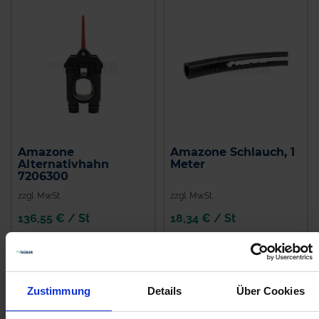
Amazone
Amazone Schlauch, 1
Alternativhahn
Meter
7206300
zzgl. MwSt.
zzgl. MwSt.
136,55 € / St
18,34 € / St
IN DEN
IN DEN
WARENKORB
WARENKORB
Zustimmung
Details
Über Cookies