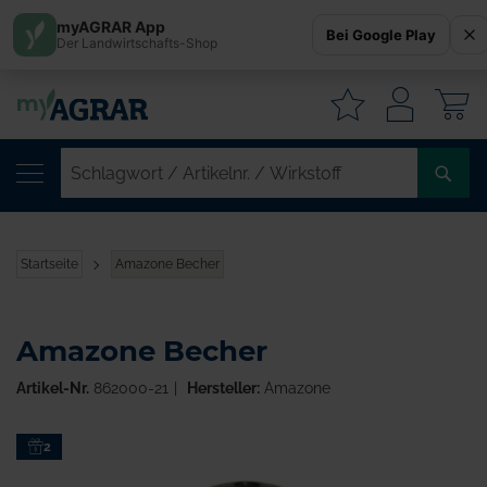
myAGRAR App
Bei Google Play
Der Landwirtschafts-Shop
W
SC
/
AR
/
Startseite
Amazone Becher
WI
Amazone Becher
Artikel-Nr.
862000-21
Hersteller:
Amazone
Zum
2
Ende