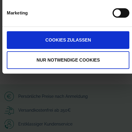
Herstellerinformationen (GPSR)
Marketing
AMAZONEN-WERKE H. DREYER SE & Co. KG
Am Amazonenwerk 41518
49205 Hasbergen
amazone@amazone.net
COOKIES ZULASSEN
NUR NOTWENDIGE COOKIES
Persönliche Preise nach Anmeldung
Versandkostenfrei ab 250€
Erstklassiger Kundenservice