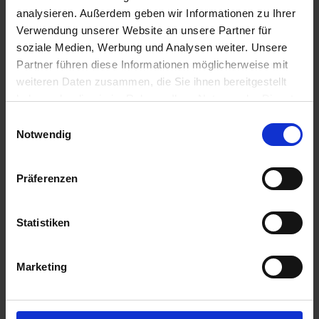
analysieren. Außerdem geben wir Informationen zu Ihrer
Anmelden für Ihren persönlichen Preis
Verwendung unserer Website an unsere Partner für
soziale Medien, Werbung und Analysen weiter. Unsere
3,41 €
/
St
Partner führen diese Informationen möglicherweise mit
weiteren Daten zusammen, die Sie ihnen bereitgestellt
haben oder die sie im Rahmen Ihrer Nutzung der Dienste
3,41 €
pro 1 Stück
gesammelt haben.
Einwilligungsauswahl
4,06 €
inkl. 19% MwSt.
,
zzgl. Versandkosten
Notwendig
Auf Lager
Präferenzen
Lieferung voraussichtlich
ab Dienstag, 11. August 2026
Menge
Statistiken
QTY_CONTROL_DECREASE
QTY_CONTROL_INCR
IN DEN WARENKORB
Marketing
ZUR VERGLEICHSLISTE HINZUFÜGEN