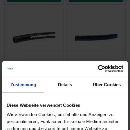
Amazone Schlauch, 1
GRANIT
Meter
Spritzenschlauch
Innen-Ø 8 mm
Zustimmung
Details
Über Cookies
zzgl. MwSt.
zzgl. MwSt.
18,34 € / St
4,51 € / St
Diese Webseite verwendet Cookies
IN DEN
IN DEN
Wir verwenden Cookies, um Inhalte und Anzeigen zu
WARENKORB
WARENKORB
personalisieren, Funktionen für soziale Medien anbieten
zu können und die Zugriffe auf unsere Website zu