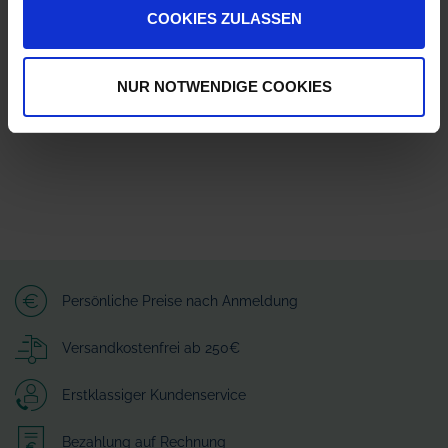
Herstellerinformationen (GPSR)
COOKIES ZULASSEN
AMAZONEN-WERKE H. DREYER SE & Co. KG
Am Amazonenwerk 41518
49205 Hasbergen
NUR NOTWENDIGE COOKIES
amazone@amazone.net
Persönliche Preise nach Anmeldung
Versandkostenfrei ab 250€
Erstklassiger Kundenservice
Bezahlung auf Rechnung