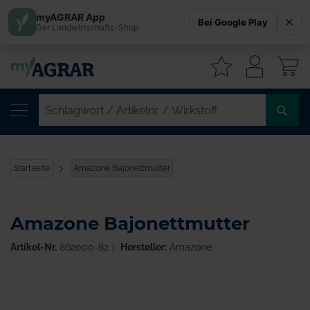
myAGRAR App
Bei Google Play
Der Landwirtschafts-Shop
W
SC
/
AR
/
Startseite
Amazone Bajonettmutter
WI
Amazone Bajonettmutter
Artikel-Nr.
862000-82
Hersteller:
Amazone
Zum
Ende