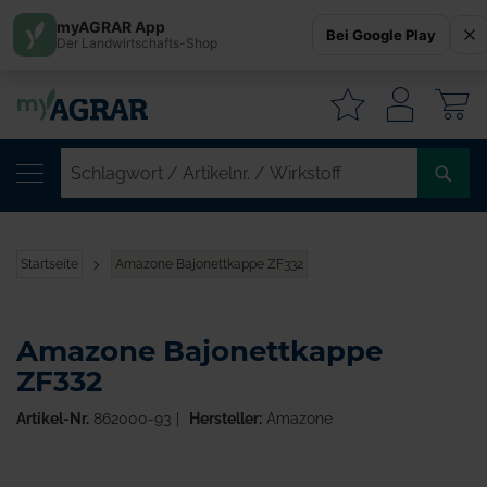
myAGRAR App
Bei Google Play
Der Landwirtschafts-Shop
W
SC
/
AR
/
Startseite
Amazone Bajonettkappe ZF332
WI
Amazone Bajonettkappe
ZF332
Artikel-Nr.
862000-93
Hersteller:
Amazone
Zum