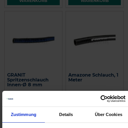
WARENKORB
WARENKORB
GRANIT
Amazone Schlauch, 1
Spritzenschlauch
Meter
Innen-Ø 8 mm
zzgl. MwSt.
zzgl. MwSt.
4,51 € / St
18,34 € / St
IN DEN
IN DEN
Zustimmung
Details
Über Cookies
WARENKORB
WARENKORB