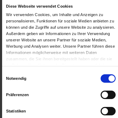
Diese Webseite verwendet Cookies
Anmelden für Ihren persönlichen Preis
Wir verwenden Cookies, um Inhalte und Anzeigen zu
personalisieren, Funktionen für soziale Medien anbieten zu
3,98 €
/
St
können und die Zugriffe auf unsere Website zu analysieren.
Außerdem geben wir Informationen zu Ihrer Verwendung
unserer Website an unsere Partner für soziale Medien,
3,98 €
pro 1 Stück
Werbung und Analysen weiter. Unsere Partner führen diese
4,74 €
inkl. 19% MwSt.
,
zzgl. Versandkosten
Informationen möglicherweise mit weiteren Daten
zusammen, die Sie ihnen bereitgestellt haben oder die sie
Auf Lager
im Rahmen Ihrer Nutzung der Dienste gesammelt haben.
Lieferung voraussichtlich
ab Donnerstag, 13. August 2026
Einwilligungsauswahl
Notwendig
Menge
QTY_CONTROL_DECREASE
QTY_CONTROL_INCR
IN DEN WARENKORB
Präferenzen
Statistiken
ZUR VERGLEICHSLISTE HINZUFÜGEN