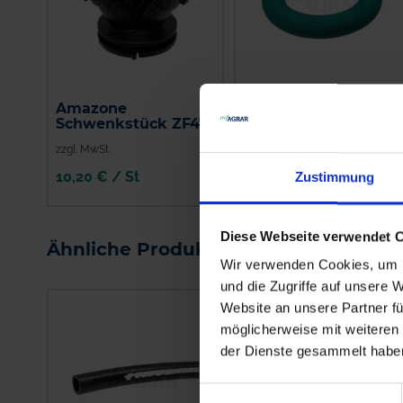
Amazone
Amazone O-Ring
Schwenkstück ZF471
FC198
zzgl. MwSt.
zzgl. MwSt.
10,20 € / St
2,64 € / St
Zustimmung
IN DEN
IN DEN
WARENKORB
WARENKORB
Diese Webseite verwendet 
Ähnliche Produkte
Wir verwenden Cookies, um I
und die Zugriffe auf unsere 
Website an unsere Partner fü
möglicherweise mit weiteren
der Dienste gesammelt habe
Einwilligungsauswahl