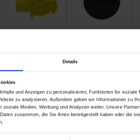
Holder Düsenkörper
Holder Membrane
SY121698
SY025419
zzgl. MwSt.
zzgl. MwSt.
13,53 € / St
4,70 € / St
Details
IN DEN
IN DEN
WARENKORB
WARENKORB
Cookies
nhalte und Anzeigen zu personalisieren, Funktionen für soziale
Website zu analysieren. Außerdem geben wir Informationen zu I
r soziale Medien, Werbung und Analysen weiter. Unsere Partner
 Daten zusammen, die Sie ihnen bereitgestellt haben oder die s
n.