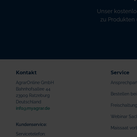
Unser kostenlo
zu Produkten 
Kontakt
Service
AgrarOnline GmbH
Ansprechpar
Bahnhofsallee 44
Bestellen b
23909 Ratzeburg
Deutschland
Freischaltu
info@myagrar.de
Webinar Sac
Kundenservice:
Maissaat vor
Servicetelefon: