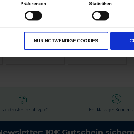
Präferenzen
Statistiken
Kverneland
GRANIT
Filterhahn kpl.
Spritzenschlauch
Innen-Ø 8 mm
NUR NOTWENDIGE COOKIES
C
zzgl. MwSt.
zzgl. MwSt.
384,94 € / St
4,51 € / St
IN DEN
IN DEN
WARENKORB
WARENKORB
rsandkostenfrei ab 250€
Erstklassiger Kundense
Newsletter: 10€ Gutschein sichern