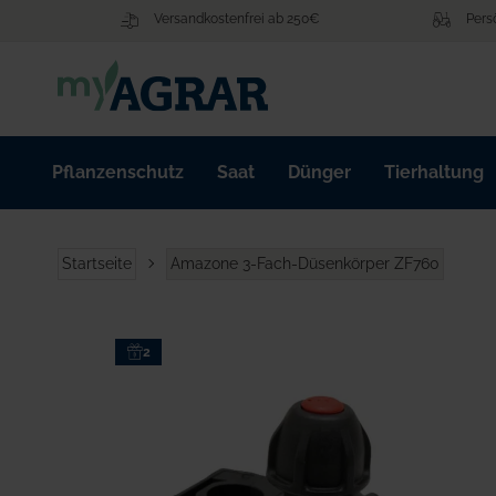
Zum
Versandkostenfrei ab 250€
Pers
Inhalt
springen
Pflanzenschutz
Saat
Dünger
Tierhaltung
Startseite
Amazone 3-Fach-Düsenkörper ZF760
Zum
2
Ende
der
Bildgalerie
springen