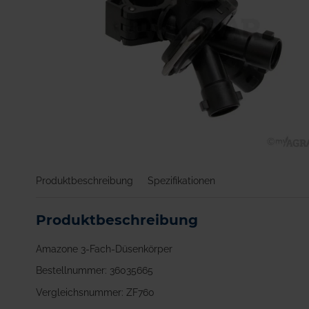
Zum
Anfang
Produktbeschreibung
Spezifikationen
der
Bildgalerie
springen
Produktbeschreibung
Amazone 3-Fach-Düsenkörper
Bestellnummer: 36035665
Vergleichsnummer: ZF760