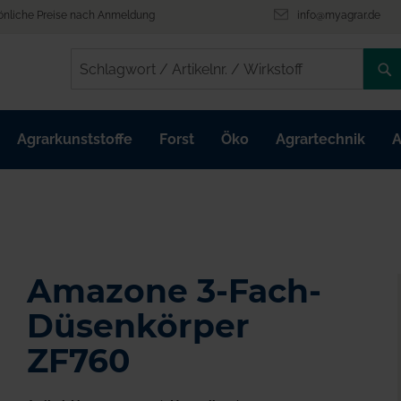
önliche Preise nach Anmeldung
info@myagrar.de
/
/
Agrarkunststoffe
Forst
Öko
Agrartechnik
A
Amazone 3-Fach-
Düsenkörper
ZF760