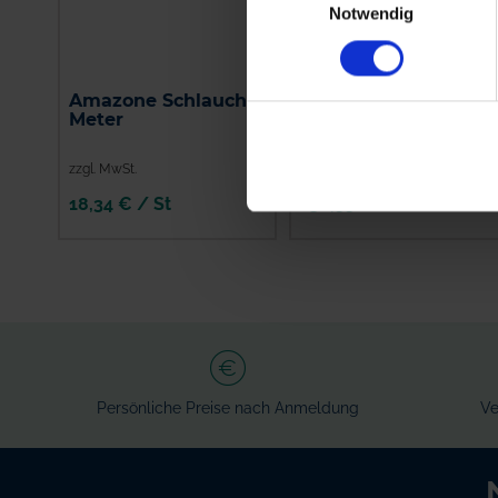
Notwendig
Amazone Schlauch, 1
Amazone
Meter
Alternativhahn
7206300
zzgl. MwSt.
zzgl. MwSt.
18,34 € / St
136,55 € / St
IN DEN
IN DEN
WARENKORB
WARENKORB
Persönliche Preise nach Anmeldung
Ve