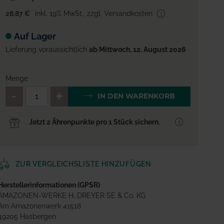
28,87 €
inkl. 19% MwSt.
,
zzgl. Versandkosten
Auf Lager
Lieferung voraussichtlich
ab Mittwoch, 12. August 2026
Menge
QTY_CONTROL_DECREASE
QTY_CONTROL_INCREA
IN DEN WARENKORB
Jetzt 2 Ährenpunkte pro 1 Stück sichern.
ZUR VERGLEICHSLISTE HINZUFÜGEN
Herstellerinformationen (GPSR)
AMAZONEN-WERKE H. DREYER SE & Co. KG
Am Amazonenwerk 41518
49205 Hasbergen