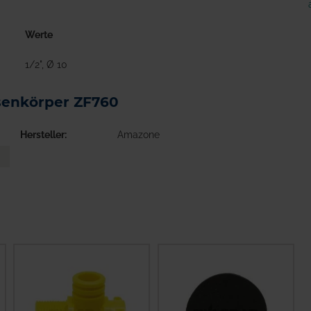
Werte
1/2", Ø 10
senkörper ZF760
Hersteller
Amazone