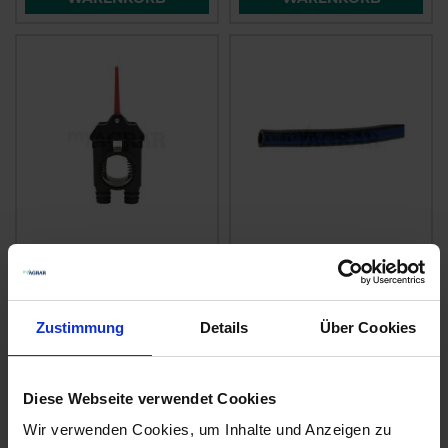
Amazone
GRANIT
Alternativhahn
Spritzenschlauch
7206300
Innen-Ø 8 mm
zzgl. MwSt.
zzgl. MwSt.
Zustimmung
Details
Über Cookies
136,55 € / St
4,51 € / St
IN DEN
IN DEN
Diese Webseite verwendet Cookies
WARENKORB
WARENKORB
Wir verwenden Cookies, um Inhalte und Anzeigen zu