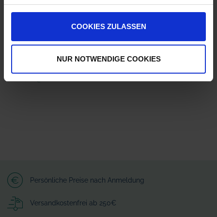
ZUR VERGLEICHSLISTE HINZUFÜGEN
COOKIES ZULASSEN
Herstellerinformationen (GPSR)
AMAZONEN-WERKE H. DREYER SE & Co. KG
Am Amazonenwerk 41518
NUR NOTWENDIGE COOKIES
49205 Hasbergen
amazone@amazone.net
Persönliche Preise nach Anmeldung
Versandkostenfrei ab 250€