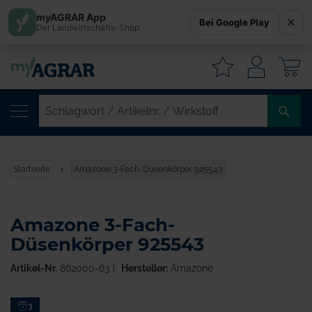
myAGRAR App
Bei Google Play
Der Landwirtschafts-Shop
W
SC
/
AR
/
Startseite
Amazone 3-Fach-Düsenkörper 925543
WI
Amazone 3-Fach-
Düsenkörper 925543
Artikel-Nr.
862000-63
Hersteller:
Amazone
Zum
3