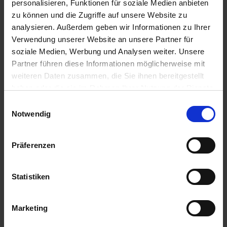
personalisieren, Funktionen für soziale Medien anbieten
zu können und die Zugriffe auf unsere Website zu
Anmelden für Ihren persönlichen Preis
analysieren. Außerdem geben wir Informationen zu Ihrer
Verwendung unserer Website an unsere Partner für
35,73 €
/
St
soziale Medien, Werbung und Analysen weiter. Unsere
Partner führen diese Informationen möglicherweise mit
weiteren Daten zusammen, die Sie ihnen bereitgestellt
35,73 €
pro 1 Stück
haben oder die sie im Rahmen Ihrer Nutzung der Dienste
42,52 €
inkl. 19% MwSt.
,
zzgl. Versandkosten
gesammelt haben.
Einwilligungsauswahl
Notwendig
Auf Lager
Lieferung voraussichtlich
ab Donnerstag, 13. August 2026
Präferenzen
Menge
QTY_CONTROL_DECREASE
QTY_CONTROL_INCR
IN DEN WARENKORB
Statistiken
Jetzt 3 Ährenpunkte pro 1 Stück sichern.
Marketing