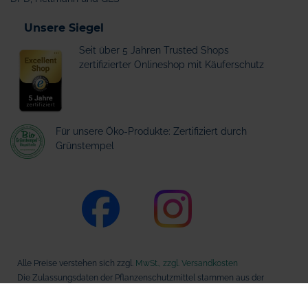
Unsere Siegel
Seit über 5 Jahren Trusted Shops
zertifizierter Onlineshop mit Käuferschutz
Für unsere Öko-Produkte: Zertifiziert durch
Grünstempel
Alle Preise verstehen sich zzgl.
MwSt., zzgl. Versandkosten
Die Zulassungsdaten der Pflanzenschutzmittel stammen aus der
Datenbank des Bundesamts für Verbraucherschutz und
Lebensmittelsicherheit (BVL).