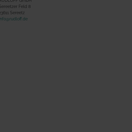
RUDLOFF GmbH
Sereetzer Feld 8
23611 Sereetz
info@rudloff.de