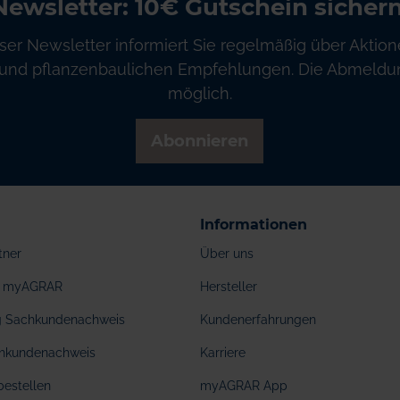
Newsletter: 10€ Gutschein sichern
ser Newsletter informiert Sie regelmäßig über Aktion
und pflanzenbaulichen Empfehlungen. Die Abmeldung
möglich.
Abonnieren
Informationen
tner
Über uns
ei myAGRAR
Hersteller
ng Sachkundenachweis
Kundenerfahrungen
hkundenachweis
Karriere
bestellen
myAGRAR App