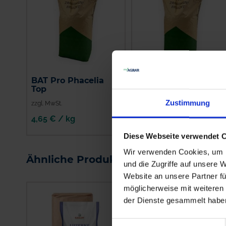
BAT Pro Phacelia
BAT Pro Mais früh
Top
Zustimmung
zzgl. MwSt.
zzgl. MwSt.
4,65 € / kg
3,80 € / kg
Diese Webseite verwendet 
IN DEN
IN DEN
WARENKORB
WARENKORB
Wir verwenden Cookies, um I
Ähnliche Produkte
und die Zugriffe auf unsere 
Website an unsere Partner fü
möglicherweise mit weiteren
der Dienste gesammelt habe
Einwilligungsauswahl