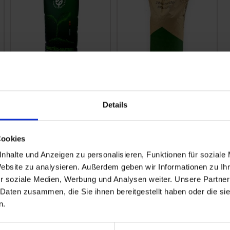
Phacelia Mantelsaat
BAT Pro Alexelia
Details
zzgl. MwSt.
zzgl. MwSt.
6,48 € / kg
5,20 € / kg
Cookies
IN DEN
IN DEN
WARENKORB
WARENKORB
nhalte und Anzeigen zu personalisieren, Funktionen für soziale
Website zu analysieren. Außerdem geben wir Informationen zu I
r soziale Medien, Werbung und Analysen weiter. Unsere Partner
 Daten zusammen, die Sie ihnen bereitgestellt haben oder die s
n.