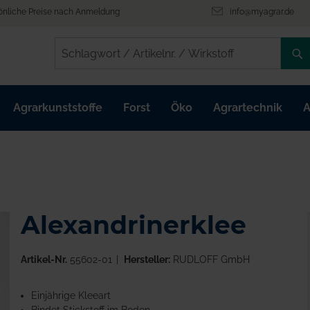
önliche Preise nach Anmeldung
info@myagrar.de
/
/
Agrarkunststoffe
Forst
Öko
Agrartechnik
A
Alexandrinerklee
Artikel-Nr.
55602-01
Hersteller:
RUDLOFF GmbH
Einjährige Kleeart