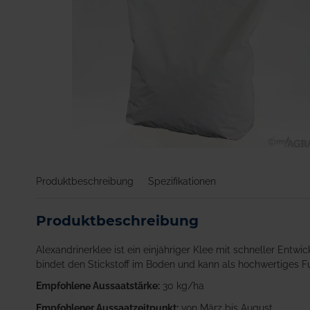
Zum
Anfang
Produktbeschreibung
Spezifikationen
der
Bildgalerie
springen
Produktbeschreibung
Alexandrinerklee ist ein einjähriger Klee mit schneller Ent
bindet den Stickstoff im Boden und kann als hochwertiges F
Empfohlene Aussaatstärke:
30 kg/ha
Empfohlener Aussaatzeitpunkt:
von März bis August