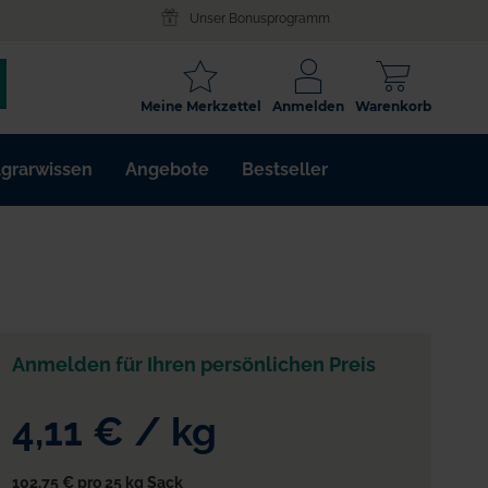
Unser Bonusprogramm
SCHLAGWORT
Meine Merkzettel
Anmelden
Warenkorb
ARTIKELNR.
grarwissen
Angebote
Bestseller
WIRKSTOFF
Anmelden für Ihren persönlichen Preis
4,11 €
/
kg
102,75 €
pro 25 kg Sack