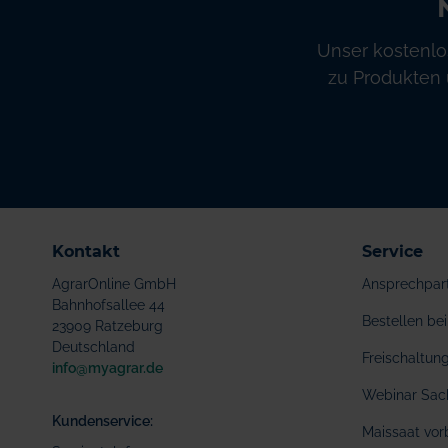
Unser kostenlo
zu Produkten 
Kontakt
Service
AgrarOnline GmbH
Ansprechpar
Bahnhofsallee 44
Bestellen b
23909 Ratzeburg
Deutschland
Freischaltu
info@myagrar.de
Webinar Sac
Kundenservice:
Maissaat vor