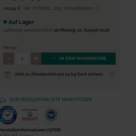
109,94 €
inkl. 7% MwSt.
,
zzgl. Versandkosten
Auf Lager
Lieferung voraussichtlich
ab Montag, 10. August 2026
Menge
QTY_CONTROL_DECREASE
QTY_CONTROL_INCREA
IN DEN WARENKORB
Jetzt 10 Ährenpunkte pro 25 kg Sack sichern.
ZUR VERGLEICHSLISTE HINZUFÜGEN
Herstellerinformationen (GPSR)