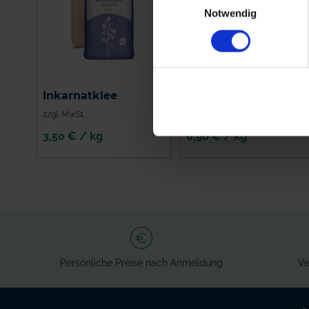
Notwendig
Inkarnatklee
Rotklee Rozeta
zzgl. MwSt.
zzgl. MwSt.
3,50 € / kg
8,90 € / kg
IN DEN
WARENKORB
Persönliche Preise nach Anmeldung
Ve