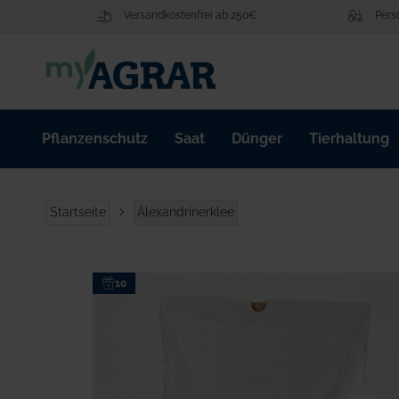
Zum
Versandkostenfrei ab 250€
Pers
Inhalt
springen
Pflanzenschutz
Saat
Dünger
Tierhaltung
Startseite
Alexandrinerklee
Zum
10
Ende
der
Bildgalerie
springen