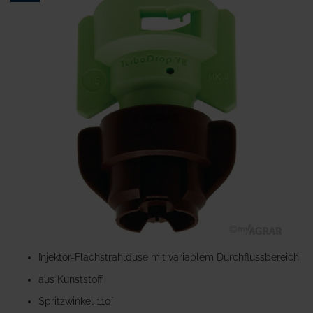
Ende
der
Bildgalerie
springen
Zum
Anfang
Injektor-Flachstrahldüse mit variablem Durchflussbereich
der
aus Kunststoff
Bildgalerie
springen
Spritzwinkel 110°