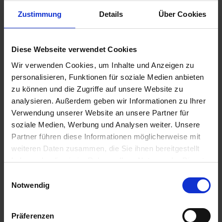
Zustimmung
Details
Über Cookies
Diese Webseite verwendet Cookies
Lechler
Lechler
Weitwurfdüse 90
Mehrbereichs-
Wir verwenden Cookies, um Inhalte und Anzeigen zu
Grad
Flachstrahldüse LU
personalisieren, Funktionen für soziale Medien anbieten
120 Grad Keramik
zzgl. MwSt.
zu können und die Zugriffe auf unsere Website zu
zzgl. MwSt.
28,51 € / St
analysieren. Außerdem geben wir Informationen zu Ihrer
7,68 € / St
Verwendung unserer Website an unsere Partner für
IN DEN
soziale Medien, Werbung und Analysen weiter. Unsere
WARENKORB
ZUM PRODUKT
Partner führen diese Informationen möglicherweise mit
weiteren Daten zusammen, die Sie ihnen bereitgestellt
haben oder die sie im Rahmen Ihrer Nutzung der Dienste
Anmelden für Ihren persönlichen Preis
gesammelt haben.
Einwilligungsauswahl
Notwendig
22,67 €
/
St
Präferenzen