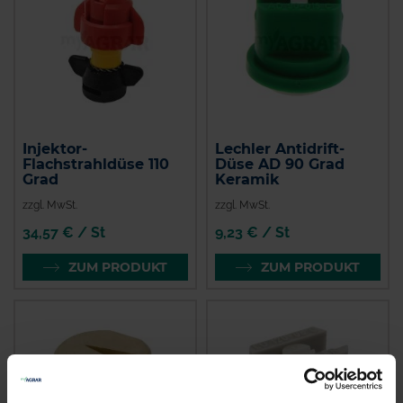
Injektor-
Lechler Antidrift-
Flachstrahldüse 110
Düse AD 90 Grad
Grad
Keramik
zzgl. MwSt.
zzgl. MwSt.
34,57 € / St
9,23 € / St
ZUM PRODUKT
ZUM PRODUKT