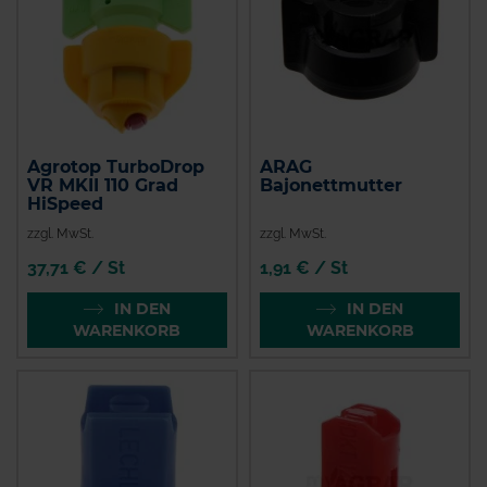
Agrotop TurboDrop
ARAG
VR MKII 110 Grad
Bajonettmutter
HiSpeed
zzgl. MwSt.
zzgl. MwSt.
37,71 € / St
1,91 € / St
IN DEN
IN DEN
WARENKORB
WARENKORB