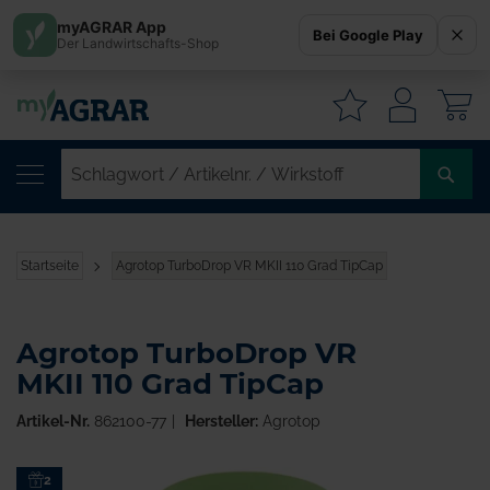
myAGRAR App
Bei Google Play
Der Landwirtschafts-Shop
W
SC
/
AR
/
Startseite
Agrotop TurboDrop VR MKII 110 Grad TipCap
WI
Agrotop TurboDrop VR
MKII 110 Grad TipCap
Artikel-Nr.
862100-77
Hersteller:
Agrotop
Zum
2