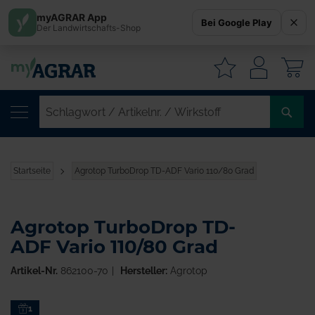
myAGRAR App
Bei Google Play
Der Landwirtschafts-Shop
W
SC
/
AR
/
Startseite
Agrotop TurboDrop TD-ADF Vario 110/80 Grad
WI
Agrotop TurboDrop TD-
ADF Vario 110/80 Grad
Artikel-Nr.
862100-70
Hersteller:
Agrotop
Zum
1