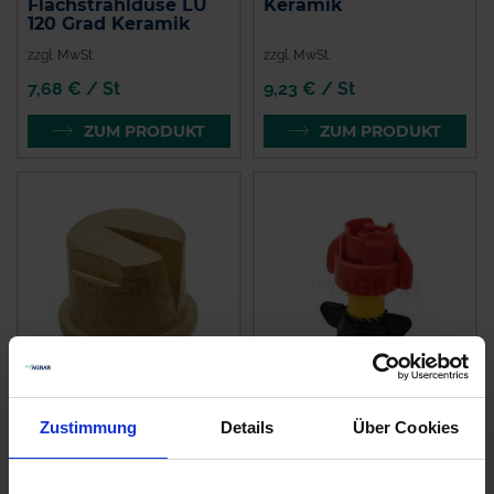
Flachstrahldüse LU
Keramik
120 Grad Keramik
zzgl. MwSt.
zzgl. MwSt.
7,68 € / St
9,23 € / St
ZUM PRODUKT
ZUM PRODUKT
Lechler
Injektor-
Zustimmung
Details
Über Cookies
Weitwurfdüse 90
Flachstrahldüse 110
Grad
Grad
zzgl. MwSt.