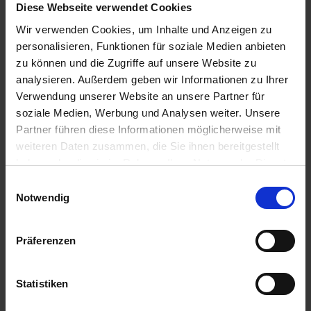
Diese Webseite verwendet Cookies
zzgl. MwSt.
28,51 € / St
Wir verwenden Cookies, um Inhalte und Anzeigen zu
34,57 € / St
IN DEN
personalisieren, Funktionen für soziale Medien anbieten
WARENKORB
ZUM PRODUKT
zu können und die Zugriffe auf unsere Website zu
analysieren. Außerdem geben wir Informationen zu Ihrer
Verwendung unserer Website an unsere Partner für
soziale Medien, Werbung und Analysen weiter. Unsere
Anmelden für Ihren persönlichen Preis
Partner führen diese Informationen möglicherweise mit
weiteren Daten zusammen, die Sie ihnen bereitgestellt
12,97 €
/
St
haben oder die sie im Rahmen Ihrer Nutzung der Dienste
gesammelt haben.
Einwilligungsauswahl
12,97 €
pro 1 Stück
Notwendig
15,43 €
inkl. 19% MwSt.
,
zzgl. Versandkosten
Präferenzen
Verfügbar
Lieferung voraussichtlich ab 31.08.26
Statistiken
Menge