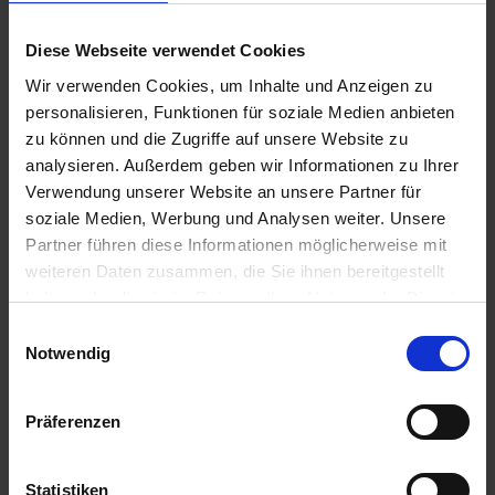
Injektor-
Lechler Antidrift-
Flachstrahldüse 110
Düse AD 90 Grad
Diese Webseite verwendet Cookies
Grad
Keramik
Wir verwenden Cookies, um Inhalte und Anzeigen zu
zzgl. MwSt.
zzgl. MwSt.
personalisieren, Funktionen für soziale Medien anbieten
34,57 € / St
9,23 € / St
zu können und die Zugriffe auf unsere Website zu
analysieren. Außerdem geben wir Informationen zu Ihrer
ZUM PRODUKT
ZUM PRODUKT
Verwendung unserer Website an unsere Partner für
soziale Medien, Werbung und Analysen weiter. Unsere
Partner führen diese Informationen möglicherweise mit
Anmelden für Ihren persönlichen Preis
weiteren Daten zusammen, die Sie ihnen bereitgestellt
haben oder die sie im Rahmen Ihrer Nutzung der Dienste
15,88 €
/
St
gesammelt haben.
Einwilligungsauswahl
Notwendig
15,88 €
pro 1 Stück
18,90 €
inkl. 19% MwSt.
,
zzgl. Versandkosten
Präferenzen
Auf Lager
Statistiken