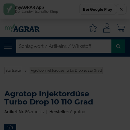
myAGRAR App
Bei Google Play
Der Landwirtschafts-Shop
W
SC
/
AR
/
Startseite
Agrotop Injektordüse Turbo Drop 10 110 Grad
WI
Agrotop Injektordüse
Turbo Drop 10 110 Grad
Artikel-Nr.
862100-27
Hersteller:
Agrotop
Zum
1