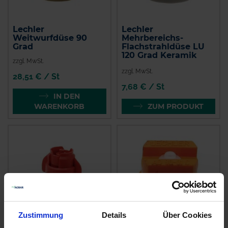
Lechler
Lechler
Weitwurfdüse 90
Mehrbereichs-
Grad
Flachstrahldüse LU
120 Grad Keramik
zzgl. MwSt.
zzgl. MwSt.
28,51 € / St
7,68 € / St
IN DEN
WARENKORB
ZUM PRODUKT
Zustimmung
Details
Über Cookies