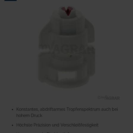
Ende
der
Bildgalerie
springen
Zum
Anfang
Konstantes, abdriftarmes Tropfenspektrum auch bei
der
hohem Druck
Bildgalerie
Höchste Präzision und Verschleißfestigkeit
springen