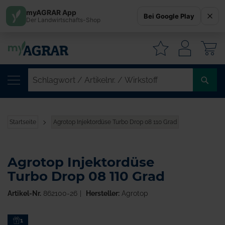
myAGRAR App
Bei Google Play
Der Landwirtschafts-Shop
W
SC
/
AR
/
Startseite
Agrotop Injektordüse Turbo Drop 08 110 Grad
WI
Agrotop Injektordüse
Turbo Drop 08 110 Grad
Artikel-Nr.
862100-26
Hersteller:
Agrotop
Zum
1