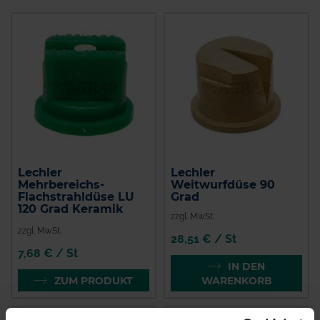
Lechler
Lechler
Mehrbereichs-
Weitwurfdüse 90
Flachstrahldüse LU
Grad
120 Grad Keramik
zzgl. MwSt.
zzgl. MwSt.
28,51 € / St
7,68 € / St
IN DEN
ZUM PRODUKT
WARENKORB