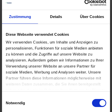
Zustimmung
Details
Über Cookies
Diese Webseite verwendet Cookies
Wir verwenden Cookies, um Inhalte und Anzeigen zu
personalisieren, Funktionen für soziale Medien anbieten
Injektor-
Lechler Antidrift-
zu können und die Zugriffe auf unsere Website zu
Flachstrahldüse 110
Düse AD 90 Grad
Grad
Keramik
analysieren. Außerdem geben wir Informationen zu Ihrer
Verwendung unserer Website an unsere Partner für
zzgl. MwSt.
zzgl. MwSt.
soziale Medien, Werbung und Analysen weiter. Unsere
34,57 € / St
9,23 € / St
Partner führen diese Informationen möglicherweise mit
ZUM PRODUKT
ZUM PRODUKT
weiteren Daten zusammen, die Sie ihnen bereitgestellt
haben oder die sie im Rahmen Ihrer Nutzung der Dienste
gesammelt haben.
Einwilligungsauswahl
Notwendig
Anmelden für Ihren persönlichen Preis