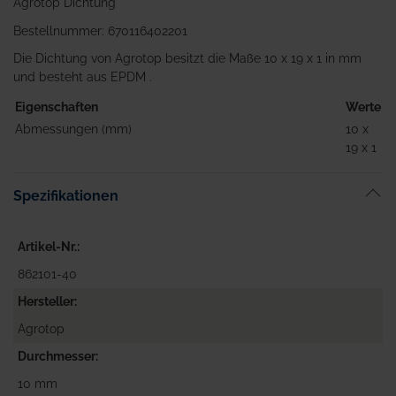
Agrotop Dichtung
Bestellnummer: 670116402201
Die Dichtung von Agrotop besitzt die Maße 10 x 19 x 1 in mm
und besteht aus EPDM .
Eigenschaften
Werte
Abmessungen (mm)
10 x
19 x 1
Spezifikationen
Artikel-Nr.
862101-40
Hersteller
Agrotop
Durchmesser
10 mm