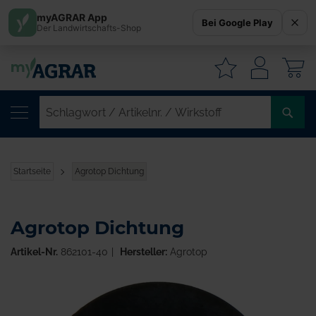
myAGRAR App
Bei Google Play
Der Landwirtschafts-Shop
W
SC
/
AR
/
Startseite
Agrotop Dichtung
WI
Agrotop Dichtung
Artikel-Nr.
862101-40
Hersteller:
Agrotop
Zum
Ende