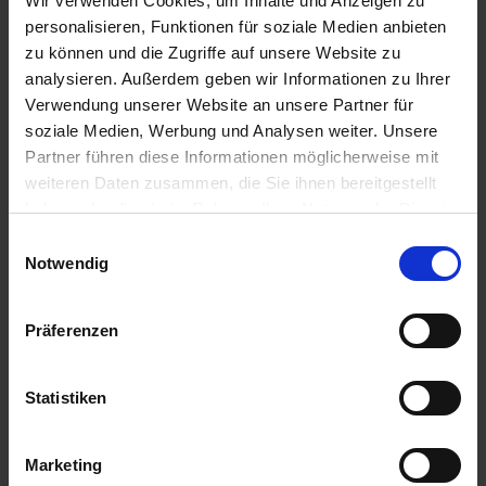
Wir verwenden Cookies, um Inhalte und Anzeigen zu
10,04 € / St
5,13 € / St
personalisieren, Funktionen für soziale Medien anbieten
IN DEN
IN DEN
zu können und die Zugriffe auf unsere Website zu
WARENKORB
WARENKORB
analysieren. Außerdem geben wir Informationen zu Ihrer
Verwendung unserer Website an unsere Partner für
soziale Medien, Werbung und Analysen weiter. Unsere
Partner führen diese Informationen möglicherweise mit
Anmelden für Ihren persönlichen Preis
weiteren Daten zusammen, die Sie ihnen bereitgestellt
haben oder die sie im Rahmen Ihrer Nutzung der Dienste
1,84 €
/
St
gesammelt haben.
Einwilligungsauswahl
Notwendig
1,84 €
pro 1 Stück
2,19 €
inkl. 19% MwSt.
,
zzgl. Versandkosten
Präferenzen
Auf Lager
Lieferung voraussichtlich
ab Dienstag, 11. August 2026
Statistiken
Menge
Marketing