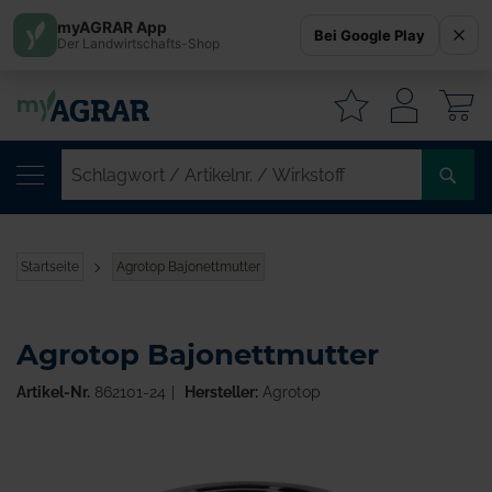
myAGRAR App
Bei Google Play
Der Landwirtschafts-Shop
W
SC
/
AR
/
Startseite
Agrotop Bajonettmutter
WI
Agrotop Bajonettmutter
Artikel-Nr.
862101-24
Hersteller:
Agrotop
Zum
Ende