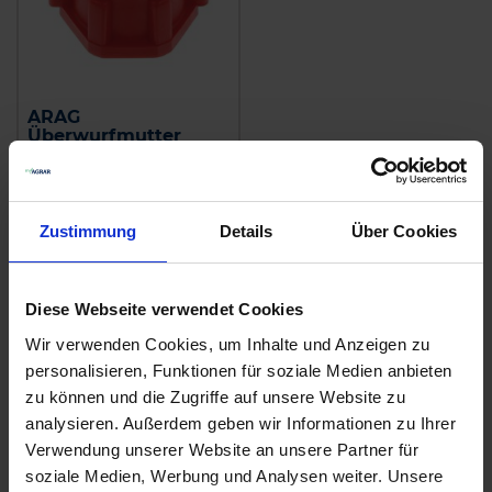
ARAG
Überwurfmutter
zzgl. MwSt.
1,56 € / St
Zustimmung
Details
Über Cookies
IN DEN
WARENKORB
Diese Webseite verwendet Cookies
Wir verwenden Cookies, um Inhalte und Anzeigen zu
Anmelden für Ihren persönlichen Preis
personalisieren, Funktionen für soziale Medien anbieten
zu können und die Zugriffe auf unsere Website zu
2,63 €
/
St
analysieren. Außerdem geben wir Informationen zu Ihrer
Verwendung unserer Website an unsere Partner für
soziale Medien, Werbung und Analysen weiter. Unsere
2,63 €
pro 1 Stück