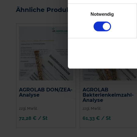
WARENKORB
WARENKORB
Einwilligungsauswahl
Ähnliche Produkte
Notwendig
AGROLAB DON/ZEA-
AGROLAB
Analyse
Bakterienkeimzahl-
Analyse
zzgl. MwSt.
zzgl. MwSt.
72,28 € / St
61,33 € / St
IN DEN
IN DEN
WARENKORB
WARENKORB