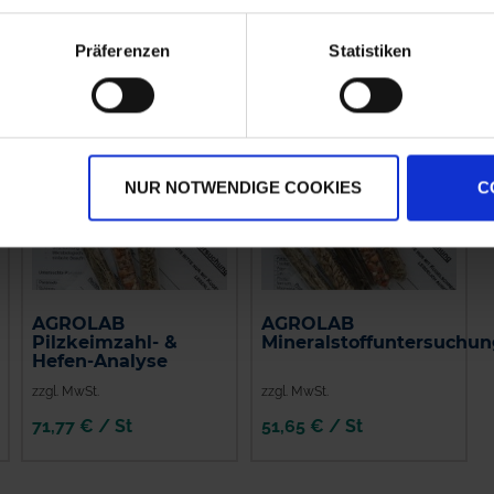
WARENKORB
WARENKORB
Präferenzen
Statistiken
NUR NOTWENDIGE COOKIES
C
AGROLAB
AGROLAB
Pilzkeimzahl- &
Mineralstoffuntersuchun
Hefen-Analyse
zzgl. MwSt.
zzgl. MwSt.
71,77 € / St
51,65 € / St
IN DEN
IN DEN
WARENKORB
WARENKORB