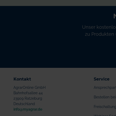
Unser kostenlo
zu Produkten 
Kontakt
Service
AgrarOnline GmbH
Ansprechpar
Bahnhofsallee 44
Bestellen b
23909 Ratzeburg
Deutschland
Freischaltu
info@myagrar.de