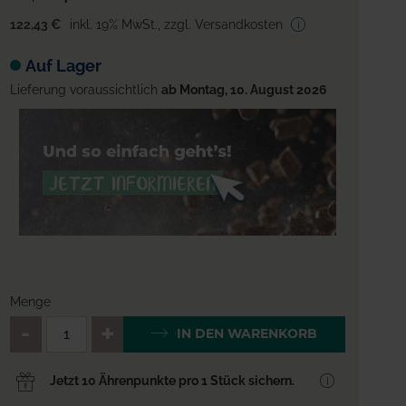
122,43 €
inkl. 19% MwSt.
,
zzgl. Versandkosten
Auf Lager
Lieferung voraussichtlich
ab Montag, 10. August 2026
Menge
QTY_CONTROL_DECREASE
QTY_CONTROL_INCREA
IN DEN WARENKORB
Jetzt 10 Ährenpunkte pro 1 Stück sichern.