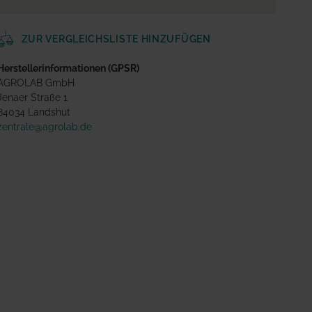
ZUR VERGLEICHSLISTE HINZUFÜGEN
Herstellerinformationen (GPSR)
AGROLAB GmbH
Jenaer Straße 1
84034 Landshut
zentrale@agrolab.de