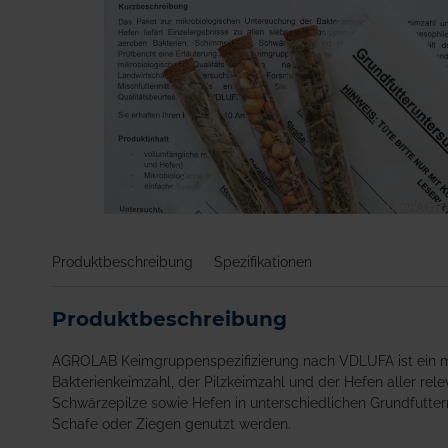
Zum
Anfang
Produktbeschreibung
Spezifikationen
der
Bildgalerie
springen
Produktbeschreibung
AGROLAB Keimgruppenspezifizierung nach VDLUFA ist ein m
Bakterienkeimzahl, der Pilzkeimzahl und der Hefen aller re
Schwärzepilze sowie Hefen in unterschiedlichen Grundfuttermi
Schafe oder Ziegen genutzt werden.