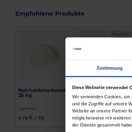
Empfohlene Produkte
Zustimmung
Diese Webseite verwendet 
Natriumbicarbonat /
AGROLAB NIRS-
25 kg
Analyse Getreide
Wir verwenden Cookies, um I
und die Zugriffe auf unsere 
zzgl. MwSt.
zzgl. MwSt.
Website an unsere Partner fü
0,79 € / kg
50,52 € / St
möglicherweise mit weiteren
der Dienste gesammelt habe
IN DEN
IN DEN