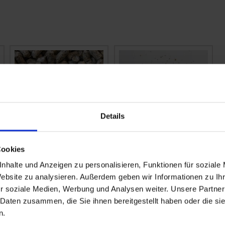
Details
Cookies
BAT Pro
BAT Pro Rinder 20/III
Mineralfutter Rind
nhalte und Anzeigen zu personalisieren, Funktionen für soziale
Bullen
Website zu analysieren. Außerdem geben wir Informationen zu I
zzgl. MwSt.
zzgl. MwSt.
r soziale Medien, Werbung und Analysen weiter. Unsere Partner
0,64 € / kg
0,80 € / kg
 Daten zusammen, die Sie ihnen bereitgestellt haben oder die s
n.
IN DEN
IN DEN