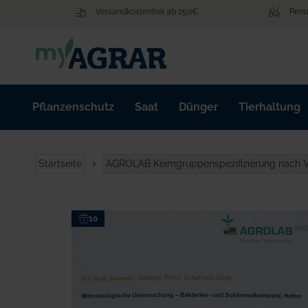
Zum
Versandkostenfrei ab 250€
Pers
Inhalt
springen
Pflanzenschutz
Saat
Dünger
Tierhaltung
Startseite
AGROLAB Keimgruppenspezifizierung nach
Zum
10
Ende
der
Bildgalerie
springen