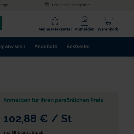
8 290
Unser Bonusprogramm
SCHLAGWORT
Meine Merkzettel
Anmelden
Warenkorb
ARTIKELNR.
grarwissen
Angebote
Bestseller
WIRKSTOFF
Anmelden für Ihren persönlichen Preis
ierung
102,88 €
/
St
102,88 €
pro 1 Stück