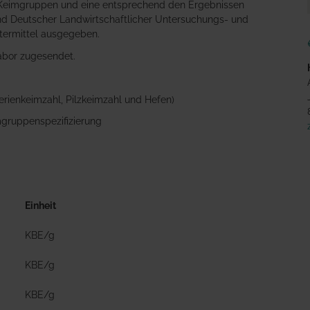
en Keimgruppen und eine entsprechend den Ergebnissen
nd Deutscher Landwirtschaftlicher Untersuchungs- und
ttermittel ausgegeben.
abor zugesendet.
rienkeimzahl, Pilzkeimzahl und Hefen)
mgruppenspezifizierung
Einheit
KBE/g
KBE/g
KBE/g