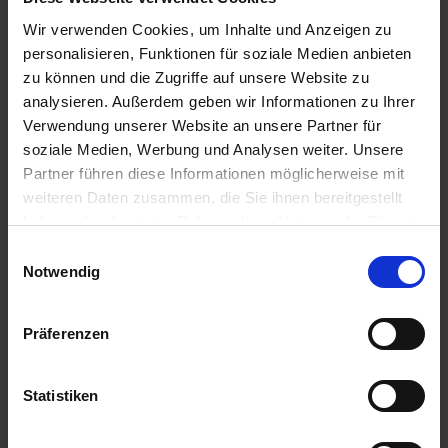
Wir verwenden Cookies, um Inhalte und Anzeigen zu
personalisieren, Funktionen für soziale Medien anbieten
zu können und die Zugriffe auf unsere Website zu
analysieren. Außerdem geben wir Informationen zu Ihrer
Verwendung unserer Website an unsere Partner für
soziale Medien, Werbung und Analysen weiter. Unsere
30.01.2025 | Fachbeitrag
Partner führen diese Informationen möglicherweise mit
Pflanzenschutz: So finden Sie die
weiteren Daten zusammen, die Sie ihnen bereitgestellt
richtige Düse!
haben oder die sie im Rahmen Ihrer Nutzung der Dienste
gesammelt haben.
Einwilligungsauswahl
Die Auswahl der passenden Pflanzenschutzdüse ist
Notwendig
entscheidend für eine präzise und umweltfreundliche
Applikation. Doch angesichts der großen Vielfalt an
Düsentypen, Spritzwinkeln, Tropfengrößen und
Präferenzen
Abdriftminderungsklassen fällt es vielen Anwendern
schwer, die optimale Wahl zu treffen. Je nach ...
Statistiken
ZUM FACHBEITRAG