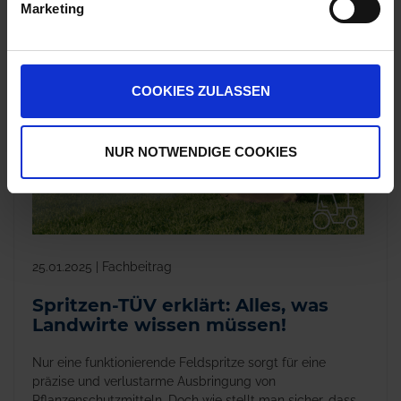
Marketing
COOKIES ZULASSEN
NUR NOTWENDIGE COOKIES
25.01.2025 | Fachbeitrag
Spritzen-TÜV erklärt: Alles, was
Landwirte wissen müssen!
Nur eine funktionierende Feldspritze sorgt für eine
präzise und verlustarme Ausbringung von
Pflanzenschutzmitteln. Doch wie stellt man sicher, dass