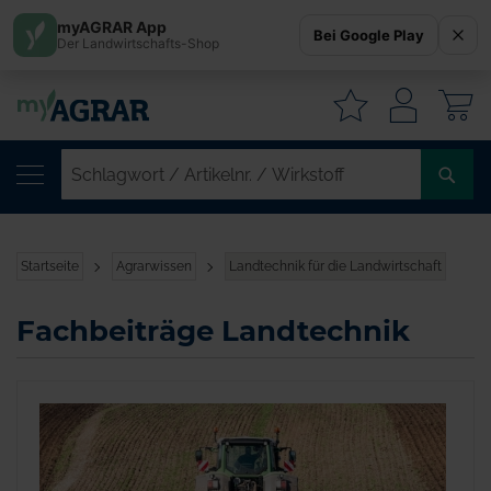
myAGRAR App
Bei Google Play
Der Landwirtschafts-Shop
W
SC
/
AR
/
Startseite
Agrarwissen
Landtechnik für die Landwirtschaft
WI
Fachbeiträge Landtechnik