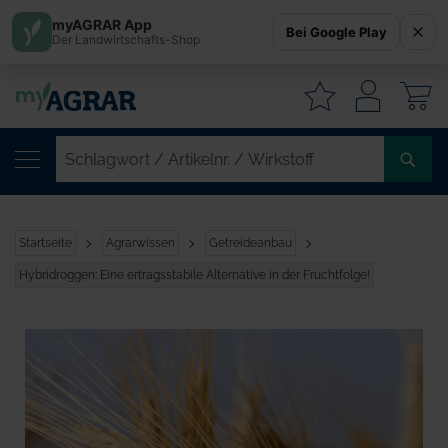
myAGRAR App
Bei Google Play
Der Landwirtschafts-Shop
W
SC
/
AR
/
Startseite
Agrarwissen
Getreideanbau
WI
Hybridroggen: Eine ertragsstabile Alternative in der Fruchtfolge!