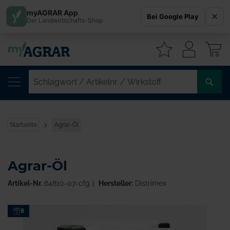
myAGRAR App
Bei Google Play
Der Landwirtschafts-Shop
W
SC
/
AR
/
Startseite
Agrar-Öl
WI
Agrar-Öl
Artikel-Nr.
64810-07-cfg
Hersteller:
Distrimex
Zum
8
Ende