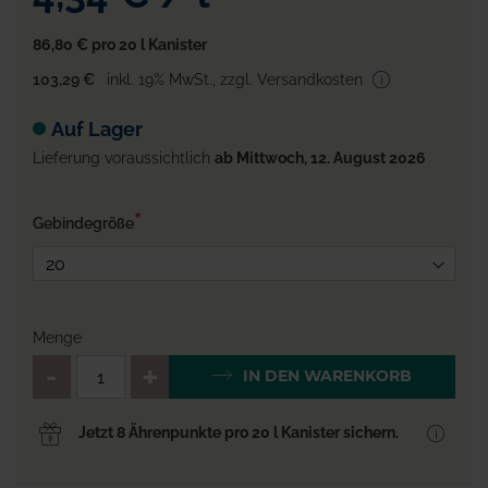
86,80 €
pro 20 l Kanister
103,29 €
inkl. 19% MwSt.
,
zzgl. Versandkosten
Auf Lager
Lieferung voraussichtlich
ab Mittwoch, 12. August 2026
Gebindegröße
Menge
QTY_CONTROL_DECREASE
QTY_CONTROL_INCR
IN DEN WARENKORB
Jetzt 8 Ährenpunkte pro 20 l Kanister sichern.