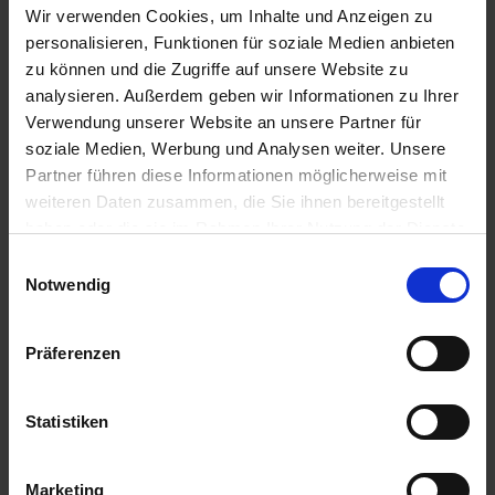
Wir verwenden Cookies, um Inhalte und Anzeigen zu
personalisieren, Funktionen für soziale Medien anbieten
zu können und die Zugriffe auf unsere Website zu
analysieren. Außerdem geben wir Informationen zu Ihrer
Verwendung unserer Website an unsere Partner für
soziale Medien, Werbung und Analysen weiter. Unsere
Partner führen diese Informationen möglicherweise mit
weiteren Daten zusammen, die Sie ihnen bereitgestellt
Exzellent CS-7
Karibu
haben oder die sie im Rahmen Ihrer Nutzung der Dienste
zzgl. MwSt.
zzgl. MwSt.
gesammelt haben.
Einwilligungsauswahl
33,70 € / l
31,22 € / l
Notwendig
ZUM PRODUKT
ZUM PRODUKT
Präferenzen
Statistiken
Marketing