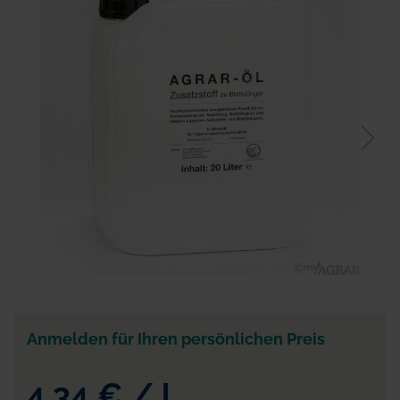
der
Bildgalerie
springen
Zum
Anfang
der
Anmelden für Ihren persönlichen Preis
Bildgalerie
springen
4,34 €
/
l