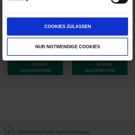
COOKIES ZULASSEN
Zentero SPR
Proagro Netzmittel
zzgl. MwSt.
zzgl. MwSt.
NUR NOTWENDIGE COOKIES
19,70 € / l
31,97 € / l
IN DEN
IN DEN
WARENKORB
WARENKORB
Persönliche Preise nach Anmeldung