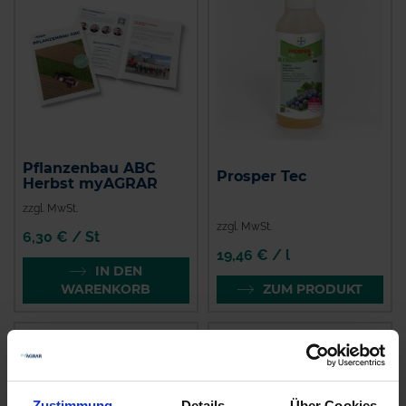
Pflanzenbau ABC
Prosper Tec
Herbst myAGRAR
zzgl. MwSt.
zzgl. MwSt.
6,30 € / St
19,46 € / l
IN DEN
WARENKORB
ZUM PRODUKT
Zustimmung
Details
Über Cookies