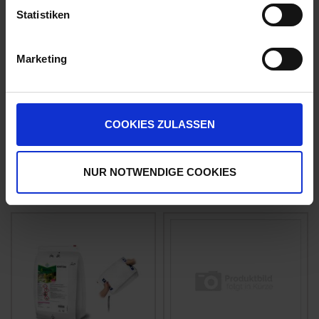
Statistiken
Marketing
Profiler
Folpan 80 WDG
COOKIES ZULASSEN
zzgl. MwSt.
zzgl. MwSt.
17,98 € / kg
11,44 € / kg
NUR NOTWENDIGE COOKIES
ZUM PRODUKT
ZUM PRODUKT