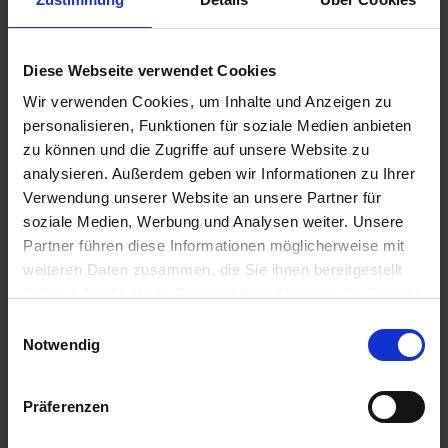
Diese Webseite verwendet Cookies
Wir verwenden Cookies, um Inhalte und Anzeigen zu
personalisieren, Funktionen für soziale Medien anbieten
Profiler
Melody Combi
zu können und die Zugriffe auf unsere Website zu
zzgl. MwSt.
zzgl. MwSt.
analysieren. Außerdem geben wir Informationen zu Ihrer
Verwendung unserer Website an unsere Partner für
17,98 € / kg
23,52 € / kg
soziale Medien, Werbung und Analysen weiter. Unsere
ZUM PRODUKT
ZUM PRODUKT
Partner führen diese Informationen möglicherweise mit
weiteren Daten zusammen, die Sie ihnen bereitgestellt
haben oder die sie im Rahmen Ihrer Nutzung der Dienste
gesammelt haben.
Einwilligungsauswahl
Ähnliche Produkte
Notwendig
Präferenzen