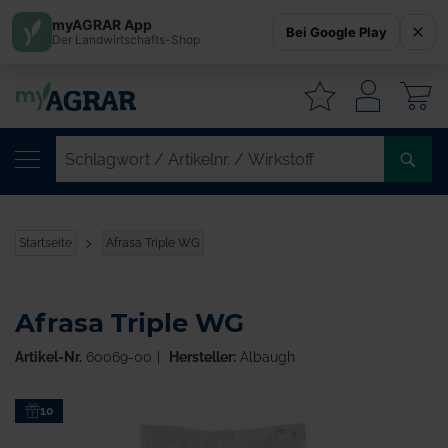
myAGRAR App
Bei Google Play
Der Landwirtschafts-Shop
W
SC
/
AR
/
Startseite
Afrasa Triple WG
WI
Afrasa Triple WG
Artikel-Nr.
60069-00
Hersteller:
Albaugh
Zum
10
Ende