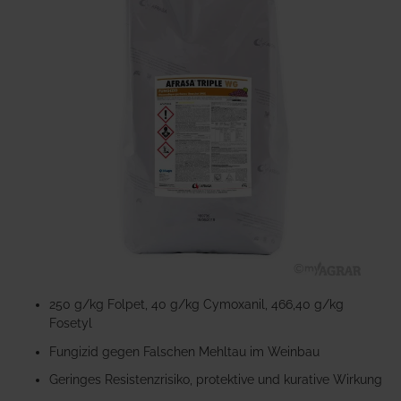
der
Bildgalerie
springen
Zum
Anfang
250 g/kg Folpet, 40 g/kg Cymoxanil, 466,40 g/kg
der
Fosetyl
Bildgalerie
Fungizid gegen Falschen Mehltau im Weinbau
springen
Geringes Resistenzrisiko, protektive und kurative Wirkung