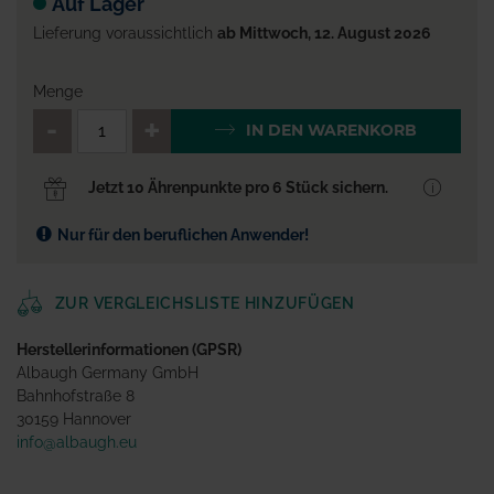
Auf Lager
Lieferung voraussichtlich
ab Mittwoch, 12. August 2026
Menge
QTY_CONTROL_DECREASE
QTY_CONTROL_INCR
IN DEN WARENKORB
Jetzt 10 Ährenpunkte pro 6 Stück sichern.
Nur für den beruflichen Anwender!
ZUR VERGLEICHSLISTE HINZUFÜGEN
Herstellerinformationen (GPSR)
Albaugh Germany GmbH
Bahnhofstraße 8
30159 Hannover
info@albaugh.eu