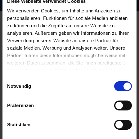
Diese Webseite verwendet Cookies
Wir verwenden Cookies, um Inhalte und Anzeigen zu
personalisieren, Funktionen für soziale Medien anbieten
Kontakt
zu können und die Zugriffe auf unsere Website zu
AgrarOnline GmbH
analysieren. Außerdem geben wir Informationen zu Ihrer
Bahnhofsallee 44
Verwendung unserer Website an unsere Partner für
23909 Ratzeburg
soziale Medien, Werbung und Analysen weiter. Unsere
Deutschland
Partner führen diese Informationen möglicherweise mit
info@myagrar.de
weiteren Daten zusammen, die Sie ihnen bereitgestellt
haben oder die sie im Rahmen Ihrer Nutzung der Dienste
Kundenservice:
gesammelt haben.
Einwilligungsauswahl
Servicetelefon:
Notwendig
+49 4541 8668 290
(Mo.-Fr. von 8.00 bis 16.00 Uhr)
Präferenzen
Fax:
+49 4541 8668 2919
WhatsApp:
+49 1578 5137188
Statistiken
WhatsApp
:
Desktop
oder
Smartphone