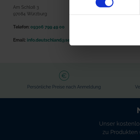
Am Schloß 3
97084 Würzburg
Telefon:
09306 799 49 00
Email:
info.deutschland@sesvanderhave.com
Persönliche Preise nach Anmeldung
Ve
Unser kostenlo
zu Produkten 