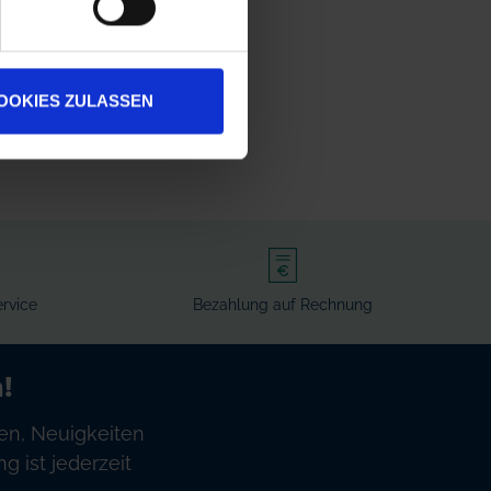
OOKIES ZULASSEN
rvice
Bezahlung auf Rechnung
!
en, Neuigkeiten
 ist jederzeit