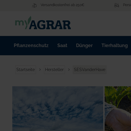
Zum
Versandkostenfrei ab 250€
Pers
Inhalt
springen
Pflanzenschutz
Saat
Dünger
Tierhaltung
Startseite
Hersteller
SESVanderHave