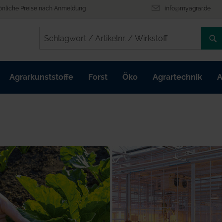
önliche Preise nach Anmeldung
info@myagrar.de
/
/
Agrarkunststoffe
Forst
Öko
Agrartechnik
A