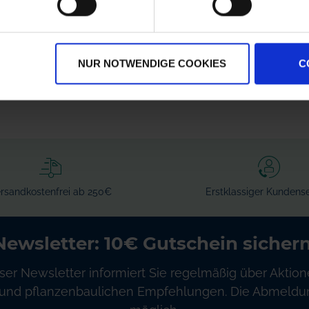
NUR NOTWENDIGE COOKIES
C
rsandkostenfrei ab 250€
Erstklassiger Kundense
Newsletter: 10€ Gutschein sichern
ser Newsletter informiert Sie regelmäßig über Aktion
und pflanzenbaulichen Empfehlungen. Die Abmeldung