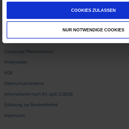
Kundenerfahrungen
COOKIES ZULASSEN
Karriere
NUR NOTWENDIGE COOKIES
myAGRAR App
Käuferinformation zu Pflanzenschutzmitteln
Zulassung Pflanzenschutz
Printmedien
AGB
Datenschutzhinweise
Informationen nach Art. 246c EGBGB
Erklärung zur Barrierefreiheit
Impressum