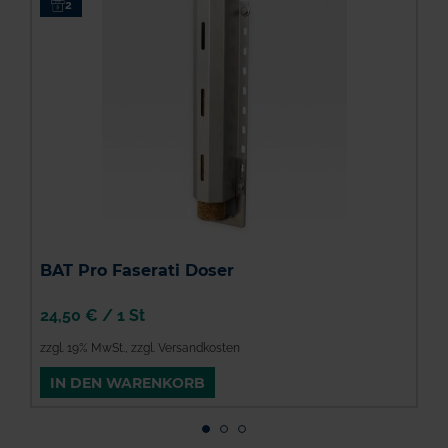
2
B
BAT Pro Faserati Doser
24,50 €
/
1 St
3
zzgl. 19% MwSt.
,
zzgl. Versandkosten
z
IN DEN WARENKORB