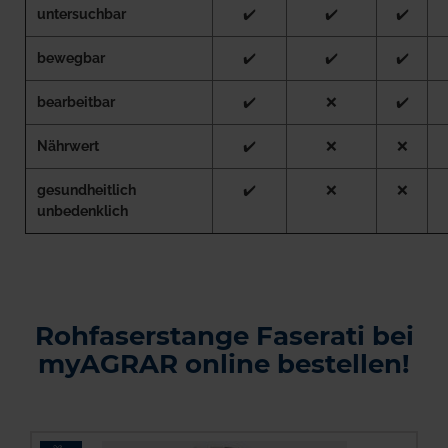
untersuchbar
✔️
✔️
✔️
bewegbar
✔️
✔️
✔️
bearbeitbar
✔️
❌
✔️
Nährwert
✔️
❌
❌
gesundheitlich
✔️
❌
❌
unbedenklich
Rohfaserstange Faserati bei
myAGRAR online bestellen!