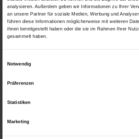
Webinar Sachkundenachweis
analysieren. Außerdem geben wir Informationen zu Ihrer Ve
an unsere Partner für soziale Medien, Werbung und Analysen
Maissaat vorbestellen
führen diese Informationen möglicherweise mit weiteren Da
Zahlung und Lieferung
ihnen bereitgestellt haben oder die sie im Rahmen Ihrer Nut
gesammelt haben.
Mein Konto
Reklamation
Einwilligungsauswahl
Feedback
Notwendig
Häufig gestellte Fragen
Präferenzen
Kontakt
Bonusprogramm
Statistiken
Informationen
Marketing
Über uns
Hersteller