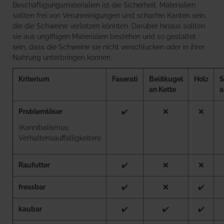
Beschäftigungsmaterialien ist die Sicherheit. Materialien
sollten frei von Verunreinigungen und scharfen Kanten sein,
die die Schweine verletzen könnten. Darüber hinaus sollten
sie aus ungiftigen Materialien bestehen und so gestaltet
sein, dass die Schweine sie nicht verschlucken oder in ihrer
Nahrung unterbringen können.
Kriterium
Faserati
Beißkugel
Holz
S
an Kette
a
Problemlöser
✔️
❌
❌
(Kannibalismus,
Verhaltensauffälligkeiten)
Raufutter
✔️
❌
❌
fressbar
✔️
❌
✔️
kaubar
✔️
✔️
✔️