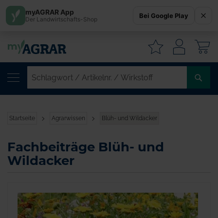
myAGRAR App
Bei Google Play
Der Landwirtschafts-Shop
W
SC
/
AR
/
Startseite
Agrarwissen
Blüh- und Wildacker
WI
Fachbeiträge Blüh- und
Wildacker