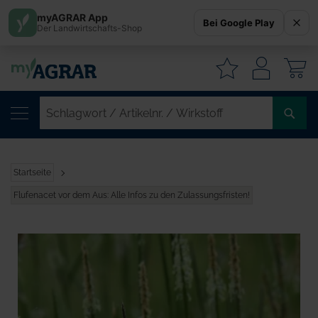
myAGRAR App
Bei Google Play
Der Landwirtschafts-Shop
W
SC
/
AR
/
Startseite
WI
Flufenacet vor dem Aus: Alle Infos zu den Zulassungsfristen!