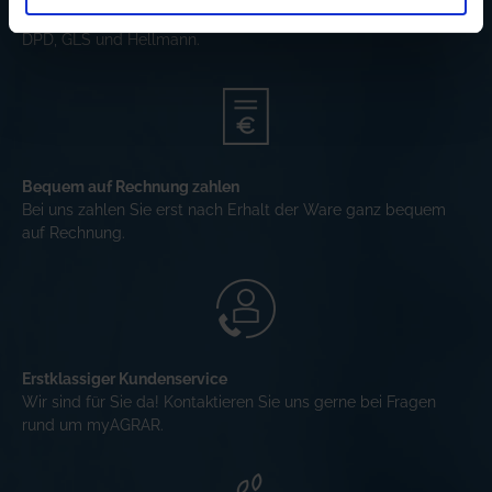
Wir versenden schnell, zuverlässig und nachverfolgbar mit
DPD, GLS und Hellmann.
Bequem auf Rechnung zahlen
Bei uns zahlen Sie erst nach Erhalt der Ware ganz bequem
auf Rechnung.
Erstklassiger Kundenservice
Wir sind für Sie da! Kontaktieren Sie uns gerne bei Fragen
rund um myAGRAR.